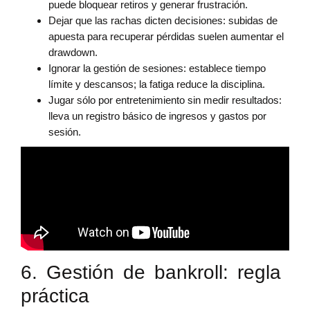
puede bloquear retiros y generar frustración.
Dejar que las rachas dicten decisiones: subidas de
apuesta para recuperar pérdidas suelen aumentar el
drawdown.
Ignorar la gestión de sesiones: establece tiempo
límite y descansos; la fatiga reduce la disciplina.
Jugar sólo por entretenimiento sin medir resultados:
lleva un registro básico de ingresos y gastos por
sesión.
6. Gestión de bankroll: regla
práctica