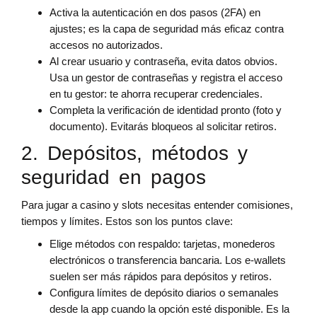
Activa la autenticación en dos pasos (2FA) en
ajustes; es la capa de seguridad más eficaz contra
accesos no autorizados.
Al crear usuario y contraseña, evita datos obvios.
Usa un gestor de contraseñas y registra el acceso
en tu gestor: te ahorra recuperar credenciales.
Completa la verificación de identidad pronto (foto y
documento). Evitarás bloqueos al solicitar retiros.
2. Depósitos, métodos y
seguridad en pagos
Para jugar a casino y slots necesitas entender comisiones,
tiempos y límites. Estos son los puntos clave:
Elige métodos con respaldo: tarjetas, monederos
electrónicos o transferencia bancaria. Los e-wallets
suelen ser más rápidos para depósitos y retiros.
Configura límites de depósito diarios o semanales
desde la app cuando la opción esté disponible. Es la