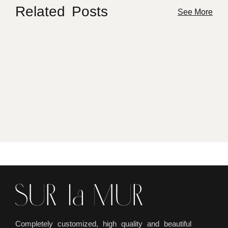
Related Posts
See More
Completely customized, high quality and beautiful