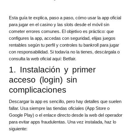
Esta guía te explica, paso a paso, cómo usar la app oficial
para jugar en el casino y las slots desde el móvil sin
cometer errores comunes. El objetivo es práctico: que
configures la app, accedas con seguridad, elijas juegos
rentables según tu perfil y controles tu bankroll para jugar
con responsabilidad. Si todavía no la tienes, descárgala o
consulta la web oficial aquí:
Betfair
.
1. Instalación y primer
acceso (login) sin
complicaciones
Descargar la app es sencillo, pero hay detalles que suelen
fallar. Usa siempre las tiendas oficiales (App Store o
Google Play) o el enlace directo desde la web del operador
para evitar apps fraudulentas. Una vez instalada, haz lo
siguiente: