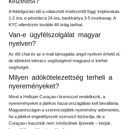
kifizetést?
A feldolgozási idő a választott módszertől függ: kriptovaluta
1-2 óra, e-pénztárca 24 óra, bankkártya 3-5 munkanap. A
KYC-ellenőrzés további 48 óráig tarthat.
Van-e ügyfélszolgálat magyar
nyelven?
Az élő chat és az e-mail támogatás angol nyelven érhető el,
de időnként tolmács segítségével magyarul is kérhet
segítséget.
Milyen adókötelezettség terheli a
nyereményeket?
Mivel a Hellspin Curaçao-i licensszel rendelkezik, a
nyereményeket a játékos hazai országában kell bevallania.
Magyarországon a szerencsejáték-nyeremény adómentes,
ha a játékot engedélyezett szervező biztosítja, de a
Curaçao-i kaszinók nem minősülnek ilyennek – kérjük,