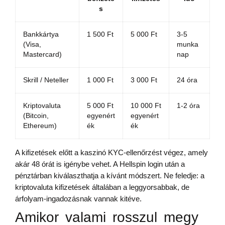
s
Bankkártya
1 500 Ft
5 000 Ft
3-5
(Visa,
munka
Mastercard)
nap
Skrill / Neteller
1 000 Ft
3 000 Ft
24 óra
Kriptovaluta
5 000 Ft
10 000 Ft
1-2 óra
(Bitcoin,
egyenért
egyenért
Ethereum)
ék
ék
A kifizetések előtt a kaszinó KYC-ellenőrzést végez, amely
akár 48 órát is igénybe vehet. A Hellspin login után a
pénztárban kiválaszthatja a kívánt módszert. Ne feledje: a
kriptovaluta kifizetések általában a leggyorsabbak, de
árfolyam-ingadozásnak vannak kitéve.
Amikor valami rosszul megy