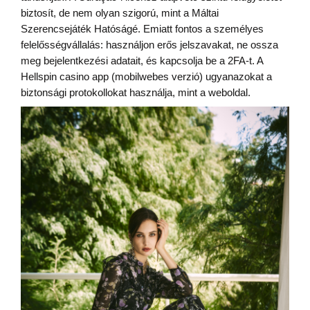
biztosít, de nem olyan szigorú, mint a Máltai
Szerencsejáték Hatóságé. Emiatt fontos a személyes
felelősségvállalás: használjon erős jelszavakat, ne ossza
meg bejelentkezési adatait, és kapcsolja be a 2FA-t. A
Hellspin casino app (mobilwebes verzió) ugyanazokat a
biztonsági protokollokat használja, mint a weboldal.