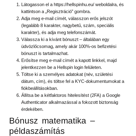
Látogasson el a
https://hellspinhu.eu/
weboldalra, és
kattintson a „Regisztráció” gombra.
Adja meg e-mail címét, válasszon erős jelszót
(legalább 8 karakter, nagybetű, szám, speciális
karakter), és adja meg telefonszámát.
Válassza ki a kívánt bónuszt – általában egy
üdvözlőcsomag, amely akár 100%-os befizetési
bónuszt is tartalmazhat.
Erősítse meg e-mail címét a kapott linkkel, majd
jelentkezzen be a Hellspin login felületen.
Töltse ki a személyes adatokat (név, születési
dátum, cím), és töltse fel a KYC-dokumentumokat a
fiókbeállításokban.
Állítsa be a kétfaktoros hitelesítést (2FA) a Google
Authenticator alkalmazással a fokozott biztonság
érdekében.
Bónusz matematika –
példaszámítás