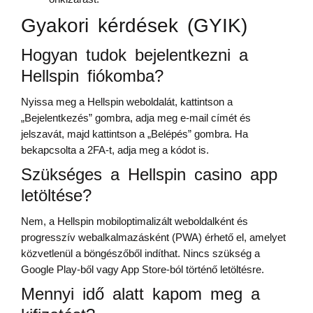
Gyakori kérdések (GYIK)
Hogyan tudok bejelentkezni a
Hellspin fiókomba?
Nyissa meg a Hellspin weboldalát, kattintson a
„Bejelentkezés” gombra, adja meg e-mail címét és
jelszavát, majd kattintson a „Belépés” gombra. Ha
bekapcsolta a 2FA-t, adja meg a kódot is.
Szükséges a Hellspin casino app
letöltése?
Nem, a Hellspin mobiloptimalizált weboldalként és
progresszív webalkalmazásként (PWA) érhető el, amelyet
közvetlenül a böngészőből indíthat. Nincs szükség a
Google Play-ből vagy App Store-ból történő letöltésre.
Mennyi idő alatt kapom meg a