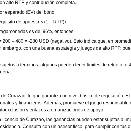
on alto RTP y contribución completa.
lor esperado (EV) del bono:
quisito de apuesta × (1 – RTP))
tragamonedas es del 96%, entonces:
= 200 – 480 = -280 USD (negativo). Esto indica que, en promedi
in embargo, con una buena estrategia y juegos de alto RTP, pue
sujetos a términos; algunos pueden tener límites de retiro o res
queña.
de Curazao, lo que garantiza un nivel básico de regulación. El s
sonales y financieros. Además, promueve el juego responsable 
utoexclusión y enlaces a organizaciones de apoyo.
a licencia de Curazao, las ganancias pueden estar sujetas a im
esidencia. Consulta con un asesor fiscal para cumplir con tus o