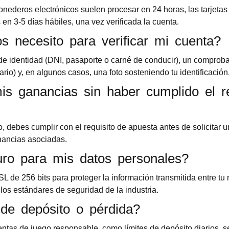
ederos electrónicos suelen procesar en 24 horas, las tarjetas 
 en 3-5 días hábiles, una vez verificada la cuenta.
 necesito para verificar mi cuenta?
 identidad (DNI, pasaporte o carné de conducir), un comproban
ario) y, en algunos casos, una foto sosteniendo tu identificación
is ganancias sin haber cumplido el r
 debes cumplir con el requisito de apuesta antes de solicitar un 
nancias asociadas.
uro para mis datos personales?
SSL de 256 bits para proteger la información transmitida entre t
los estándares de seguridad de la industria.
 de depósito o pérdida?
ientas de juego responsable, como límites de depósito diarios,