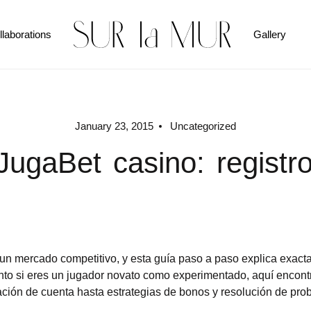
llaborations
Gallery
January 23, 2015
Uncategorized
ugaBet casino: registr
un mercado competitivo, y esta guía paso a paso explica exac
to si eres un jugador novato como experimentado, aquí encontr
ación de cuenta hasta estrategias de bonos y resolución de pr