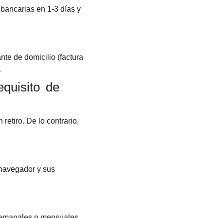
bancarias en 1-3 días y
te de domicilio (factura
.
equisito de
retiro. De lo contrario,
u navegador y sus
 semanales o mensuales,