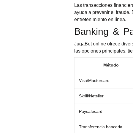
Las transacciones financier
ayuda a prevenir el fraude.
entretenimiento en línea.
Banking & P
JugaBet online ofrece diver
las opciones principales, ti
Método
Visa/Mastercard
Skrill/Neteller
Paysafecard
Transferencia bancaria