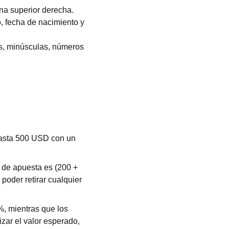
ina superior derecha.
, fecha de nacimiento y
s, minúsculas, números
hasta 500 USD con un
 de apuesta es (200 +
poder retirar cualquier
%, mientras que los
zar el valor esperado,