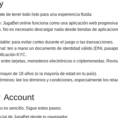
y
ate de tener todo listo para una experiencia fluida:
e: JugaBet online funciona como una aplicación web progresiv
s. No es necesario descargar nada desde tiendas de aplicacio
table: para evitar cortes durante el juego o las transacciones.
l: ten a mano un documento de identidad válido (DNI, pasapor
rificación KYC.
entre tarjetas, monederos electrónicos o criptomonedas. Revisa
 mayor de 18 años (o la mayoría de edad en tu país).
érminos: lee los términos y condiciones, especialmente los rel
r Account
o es sencillo. Sigue estos pasos:
ficial de JugaBet desde tu navegador.