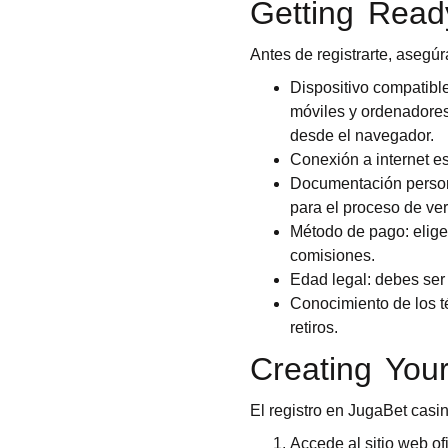
Getting Read
Antes de registrarte, asegúr
Dispositivo compatibl
móviles y ordenadore
desde el navegador.
Conexión a internet es
Documentación persona
para el proceso de ve
Método de pago: elige 
comisiones.
Edad legal: debes ser
Conocimiento de los t
retiros.
Creating You
El registro en JugaBet casin
Accede al sitio web o