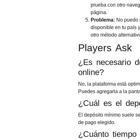
prueba con otro navega
página.
Problema:
No puedo r
disponible en tu país
otro método alternativ
Players Ask
¿Es necesario d
online?
No, la plataforma está opt
Puedes agregarla a la pantal
¿Cuál es el dep
El depósito mínimo suele s
de pago elegido.
¿Cuánto tiempo 