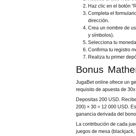
Haz clic en el botón “
Completa el formulari
dirección.
Crea un nombre de us
y símbolos).
Selecciona tu moneda 
Confirma tu registro m
Realiza tu primer depó
Bonus Mathe
JugaBet online ofrece un 
requisito de apuesta de 30
Depositas 200 USD. Recibes
200) × 30 = 12 000 USD. Est
ganancia derivada del bono
La contribución de cada jue
juegos de mesa (blackjack, 