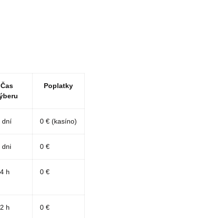
Čas
Poplatky
ýberu
 dní
0 € (kasíno)
 dni
0 €
4 h
0 €
2 h
0 €