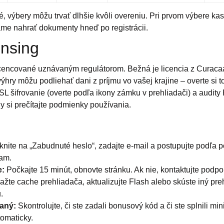
, výbery môžu trvať dlhšie kvôli overeniu. Pri prvom výbere ka
e nahrať dokumenty hneď po registrácii.
ensing
icencované uznávaným regulátorom. Bežná je licencia z Curacaa 
ýhry môžu podliehať dani z príjmu vo vašej krajine – overte si 
 šifrovanie (overte podľa ikony zámku v prehliadači) a audity
 si prečítajte podmienky používania.
knite na „Zabudnuté heslo“, zadajte e‑mail a postupujte podľa 
pam.
e:
Počkajte 15 minút, obnovte stránku. Ak nie, kontaktujte podpo
žte cache prehliadača, aktualizujte Flash alebo skúste iný pre
.
aný:
Skontrolujte, či ste zadali bonusový kód a či ste splnili mi
tomaticky.