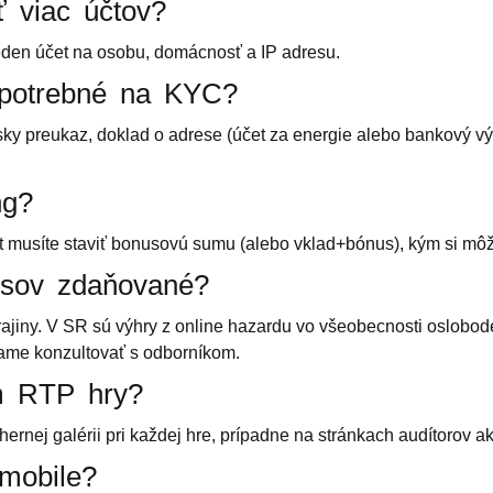
ť viac účtov?
jeden účet na osobu, domácnosť a IP adresu.
 potrebné na KYC?
y preukaz, doklad o adrese (účet za energie alebo bankový výp
ng?
t musíte staviť bonusovú sumu (alebo vklad+bónus), kým si môž
usov zdaňované?
krajiny. V SR sú výhry z online hazardu vo všeobecnosti oslobod
čame konzultovať s odborníkom.
m RTP hry?
hernej galérii pri každej hre, prípadne na stránkach audítorov
mobile?