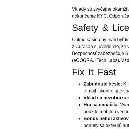
Vklady sú zvyčajne okamžité
dokončenie KYC. Odporúčam
Safety & Lic
Online kasína by mali byť l
z Curacaa si uvedomte, že v
Bezpečnosť zabezpečuje SSL
(eCOGRA, iTech Labs). Vždy
Fix It Fast
Zabudnuté heslo:
Kli
e‑mail, skontrolujte s
Vklad sa nezobrazuj
Hra sa nenačíta:
Vyma
použite mobilnú verziu
Bonus nebol aktivov
bonusy sa aktivujú au