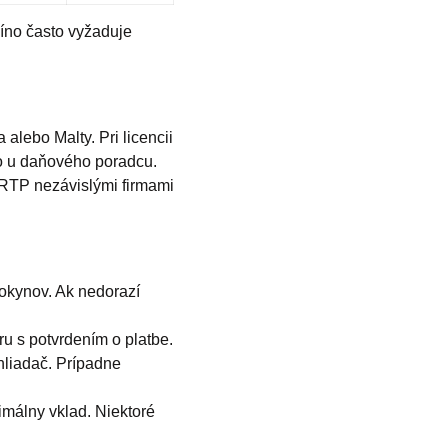
síno často vyžaduje
alebo Malty. Pri licencii
to u daňového poradcu.
 RTP nezávislými firmami
pokynov. Ak nedorazí
ru s potvrdením o platbe.
hliadač. Prípadne
nimálny vklad. Niektoré