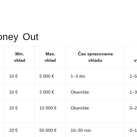
oney Out
Min.
Max.
Čas spracovania
vklad
vklad
vkladu
v
10 €
5 000 €
1–3 dni
2–5
10 €
2 000 €
Okamžite
1–3
10 €
10 000 €
Okamžite
0–2
20 €
50 000 €
10–30 min
0–1