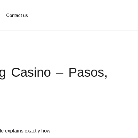
Contact us
ng Casino – Pasos,
ide explains exactly how