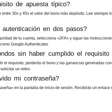
isito de apuesta típico?
r entre 30x y 45x el valor del bono más depósito. Lee siempre l
 autenticación en dos pasos?
guridad de tu cuenta, selecciona «2FA» y sigue las instruccione
 como Google Authenticator.
ondos sin haber cumplido el requisito
lir el requisito, perderás el bono y las ganancias generadas con
olicitar un retiro.
vido mi contraseña?
raseña» en la pantalla de inicio de sesión. Recibirás un enlace 