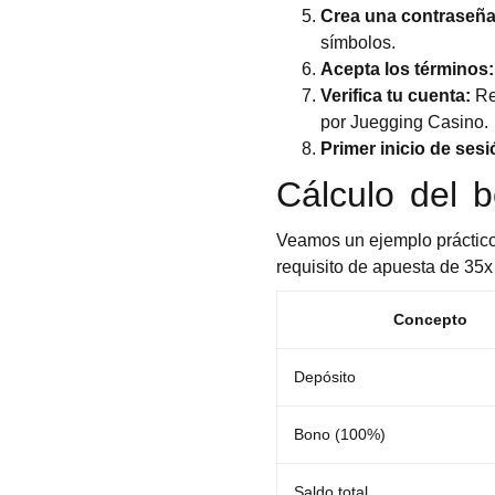
Crea una contraseña
símbolos.
Acepta los términos:
Verifica tu cuenta:
Rev
por Juegging Casino.
Primer inicio de sesi
Cálculo del 
Veamos un ejemplo práctico
requisito de apuesta de 35x
Concepto
Depósito
Bono (100%)
Saldo total