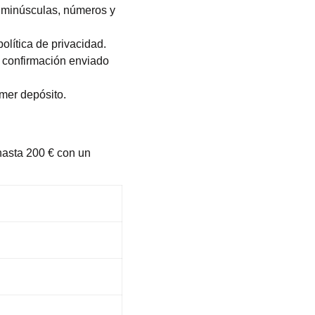
 minúsculas, números y
olítica de privacidad.
e confirmación enviado
imer depósito.
hasta 200 € con un