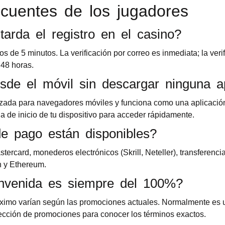
ecuentes de los jugadores
arda el registro en el casino?
s de 5 minutos. La verificación por correo es inmediata; la veri
 48 horas.
sde el móvil sin descargar ninguna 
imizada para navegadores móviles y funciona como una aplicaci
a de inicio de tu dispositivo para acceder rápidamente.
 pago están disponibles?
tercard, monederos electrónicos (Skrill, Neteller), transferenci
n y Ethereum.
nvenida es siempre del 100%?
áximo varían según las promociones actuales. Normalmente es
 sección de promociones para conocer los términos exactos.