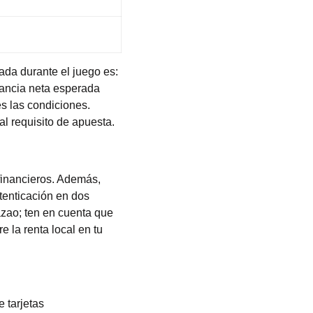
da durante el juego es:
nancia neta esperada
es las condiciones.
l requisito de apuesta.
financieros. Además,
utenticación en dos
azao; ten en cuenta que
 la renta local en tu
e tarjetas