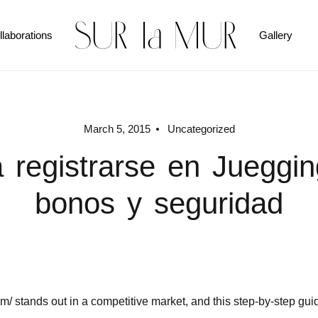
llaborations
Gallery
March 5, 2015
Uncategorized
a registrarse en Jueggi
bonos y seguridad
om/
stands out in a competitive market, and this step-by-step gu