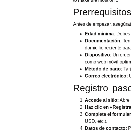
to make the most of it.
Prerrequisito
Antes de empezar, asegúrate
Edad mínima:
Debes s
Documentación:
Ten 
domicilio reciente pa
Dispositivo:
Un ordena
como web móvil optimi
Método de pago:
Tarj
Correo electrónico:
U
Registro pas
Accede al sitio:
Abre 
Haz clic en «Registr
Completa el formular
USD, etc.).
Datos de contacto:
P