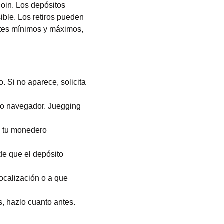
coin. Los depósitos
ible. Los retiros pueden
mites mínimos y máximos,
 Si no aparece, solicita
ro navegador. Juegging
ue tu monedero
de que el depósito
ocalización o a que
, hazlo cuanto antes.