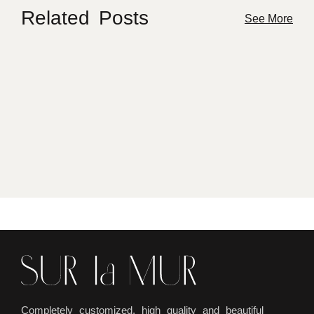
Related Posts
See More
Completely customized, high quality and beautiful