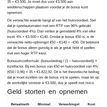
35 = €3.500. Je moet dus voor €3.500 aan
weddenschappen plaatsen voordat je de bonus kunt
opnemen.
De verwachte waarde hangt af van het huisvoordeel. Stel
dat je speelautomaten met een RTP van 96% gebruikt
(huisvoordeel 4%). Dan verlies je gemiddeld 4% van elke
inzet: 4% × €3.500 = €140. Omdat je bonus €50 is, is de
verwachte netto-opbrengst €50 – €140 = –€90. Dit betekent
dat de bonus alleen gunstig is als je geluk hebt of spellen
met een hoger RTP kiest.
Bonusomzetformule: (bonusbedrag / (1 – huisvoordeel)) ×
inzetfactor. Bij een bonus van €50 en huisvoordeel van 4%:
(€50 / 0,96) × 35 ≈ €1.822,92. Dit is het theoretische bedrag
dat je moet inzetten om de bonus vrij te spelen, maar let op:
de werkelijke vereiste is €3.500, dus je speelt met risico.
Geld storten en opnemen
Betaalmeth
Minimal
Verwerkingst
Kost