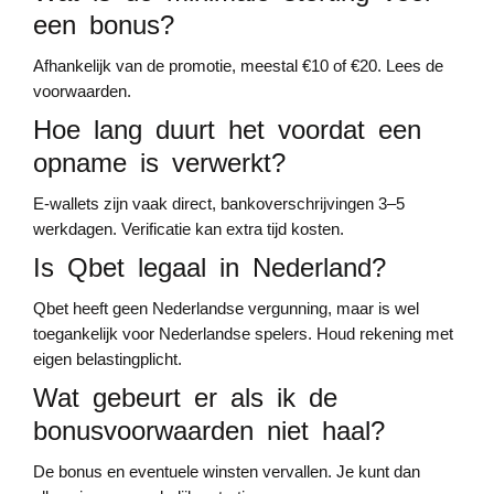
een bonus?
Afhankelijk van de promotie, meestal €10 of €20. Lees de
voorwaarden.
Hoe lang duurt het voordat een
opname is verwerkt?
E-wallets zijn vaak direct, bankoverschrijvingen 3–5
werkdagen. Verificatie kan extra tijd kosten.
Is Qbet legaal in Nederland?
Qbet heeft geen Nederlandse vergunning, maar is wel
toegankelijk voor Nederlandse spelers. Houd rekening met
eigen belastingplicht.
Wat gebeurt er als ik de
bonusvoorwaarden niet haal?
De bonus en eventuele winsten vervallen. Je kunt dan