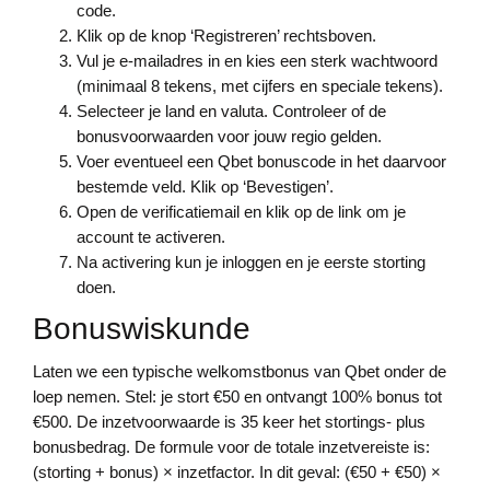
code
.
Klik op de knop ‘Registreren’ rechtsboven.
Vul je e-mailadres in en kies een sterk wachtwoord
(minimaal 8 tekens, met cijfers en speciale tekens).
Selecteer je land en valuta. Controleer of de
bonusvoorwaarden voor jouw regio gelden.
Voer eventueel een Qbet bonuscode in het daarvoor
bestemde veld. Klik op ‘Bevestigen’.
Open de verificatiemail en klik op de link om je
account te activeren.
Na activering kun je inloggen en je eerste storting
doen.
Bonuswiskunde
Laten we een typische welkomstbonus van Qbet onder de
loep nemen. Stel: je stort €50 en ontvangt 100% bonus tot
€500. De inzetvoorwaarde is 35 keer het stortings- plus
bonusbedrag. De formule voor de totale inzetvereiste is:
(storting + bonus) × inzetfactor. In dit geval: (€50 + €50) ×