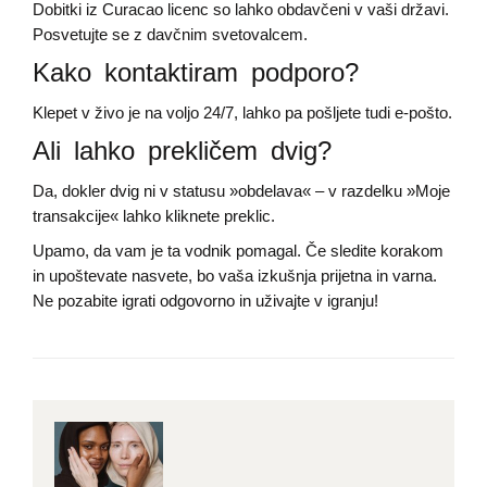
Dobitki iz Curacao licenc so lahko obdavčeni v vaši državi.
Posvetujte se z davčnim svetovalcem.
Kako kontaktiram podporo?
Klepet v živo je na voljo 24/7, lahko pa pošljete tudi e-pošto.
Ali lahko prekličem dvig?
Da, dokler dvig ni v statusu »obdelava« – v razdelku »Moje
transakcije« lahko kliknete preklic.
Upamo, da vam je ta vodnik pomagal. Če sledite korakom
in upoštevate nasvete, bo vaša izkušnja prijetna in varna.
Ne pozabite igrati odgovorno in uživajte v igranju!