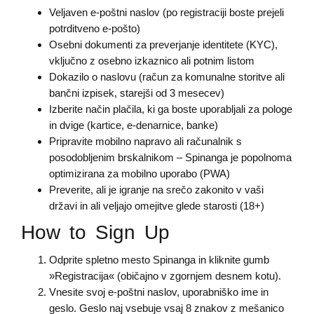
Veljaven e-poštni naslov (po registraciji boste prejeli
potrditveno e-pošto)
Osebni dokumenti za preverjanje identitete (KYC),
vključno z osebno izkaznico ali potnim listom
Dokazilo o naslovu (račun za komunalne storitve ali
bančni izpisek, starejši od 3 mesecev)
Izberite način plačila, ki ga boste uporabljali za pologe
in dvige (kartice, e-denarnice, banke)
Pripravite mobilno napravo ali računalnik s
posodobljenim brskalnikom – Spinanga je popolnoma
optimizirana za mobilno uporabo (PWA)
Preverite, ali je igranje na srečo zakonito v vaši
državi in ali veljajo omejitve glede starosti (18+)
How to Sign Up
Odprite spletno mesto Spinanga in kliknite gumb
»Registracija« (običajno v zgornjem desnem kotu).
Vnesite svoj e-poštni naslov, uporabniško ime in
geslo. Geslo naj vsebuje vsaj 8 znakov z mešanico