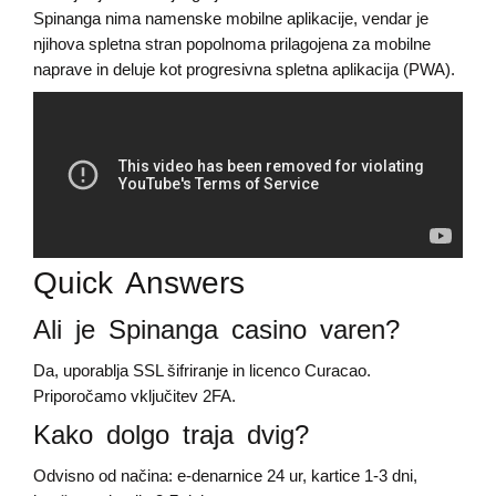
Spinanga nima namenske mobilne aplikacije, vendar je
njihova spletna stran popolnoma prilagojena za mobilne
naprave in deluje kot progresivna spletna aplikacija (PWA).
Quick Answers
Ali je Spinanga casino varen?
Da, uporablja SSL šifriranje in licenco Curacao.
Priporočamo vključitev 2FA.
Kako dolgo traja dvig?
Odvisno od načina: e-denarnice 24 ur, kartice 1-3 dni,