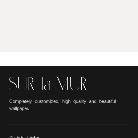
Completely customized, high quality and beautiful
wallpaper.