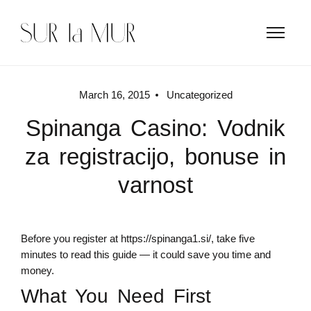
March 16, 2015
Uncategorized
Spinanga Casino: Vodnik
za registracijo, bonuse in
varnost
Before you register at
https://spinanga1.si/
, take five
minutes to read this guide — it could save you time and
money.
What You Need First