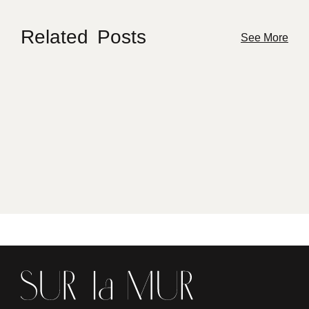
Related Posts
See More