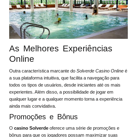
As Melhores Experiências
Online
Outra característica marcante do
Solverde Casino Online
é
a sua plataforma intuitiva, que facilita a navegação para
todos os tipos de usuários, desde iniciantes até os mais
experientes. Além disso, a possibilidade de jogar em
qualquer lugar e a qualquer momento torna a experiência
ainda mais convidativa.
Promoções e Bônus
O
casino Solverde
oferece uma série de promoções e
bônus para que os jogadores possam maximizar suas