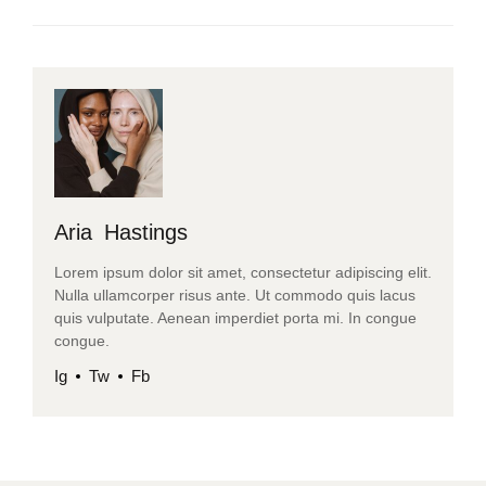
Aria Hastings
Lorem ipsum dolor sit amet, consectetur adipiscing elit.
Nulla ullamcorper risus ante. Ut commodo quis lacus
quis vulputate. Aenean imperdiet porta mi. In congue
congue.
Ig
Tw
Fb