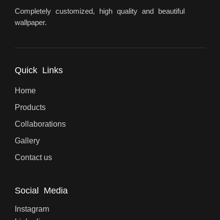
Completely customized, high quality and beautiful
wallpaper.
Quick Links
Home
Products
Collaborations
Gallery
Contact us
Social Media
Instagram