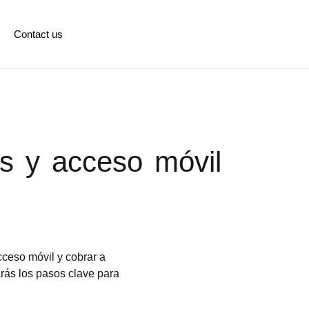
Contact us
es y acceso móvil
cceso móvil y cobrar a
rás los pasos clave para