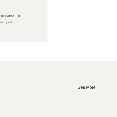
isus ante. Ut
 congue.
See More