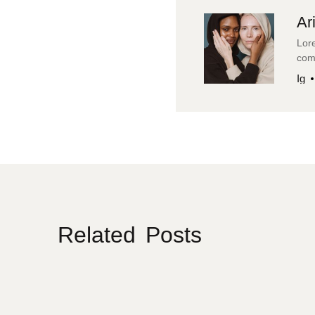
Ar
Lore
com
Ig
Related Posts