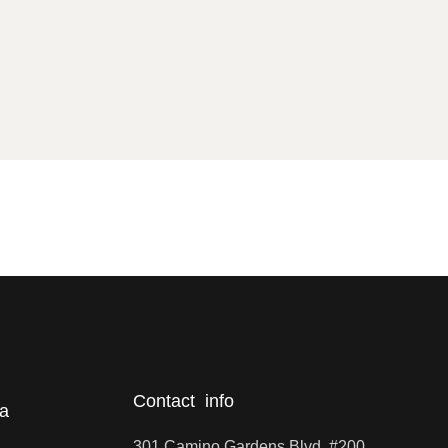
Contact info
a
301 Camino Gardens Blvd, #200