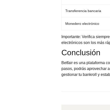
Transferencia bancaria
Monedero electrónico
Importante: Verifica siempr
electrónicos son los más rá
Conclusión
Betfair es una plataforma c
pasos, podrás aprovechar al
gestionar tu bankroll y esta