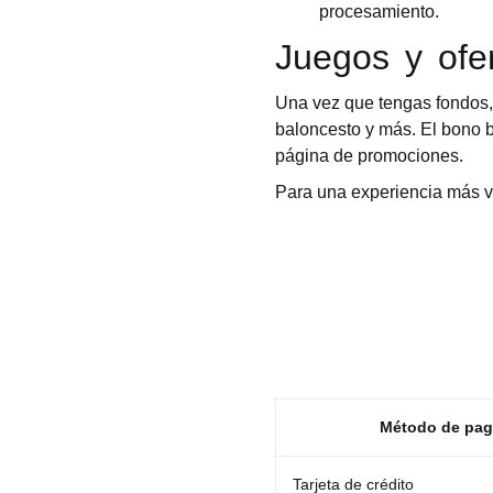
procesamiento.
Juegos y ofe
Una vez que tengas fondos, e
baloncesto y más. El bono be
página de promociones.
Para una experiencia más vi
Método de pa
Tarjeta de crédito