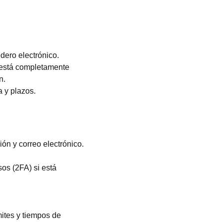
dero electrónico.
t está completamente
n.
a y plazos.
ón y correo electrónico.
os (2FA) si está
mites y tiempos de