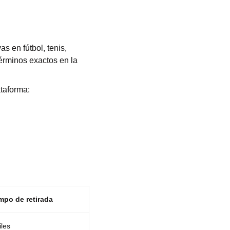
s en fútbol, tenis,
términos exactos en la
ataforma:
mpo de retirada
iles