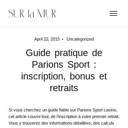
April 22, 2015
Uncategorized
Guide pratique de
Parions Sport :
inscription, bonus et
retraits
Si vous cherchez un guide fiable sur
Parions Sport casino
,
cet article couvre tout, de l’inscription à votre premier retrait.
Vous y trouverez des informations détaillées, des calculs