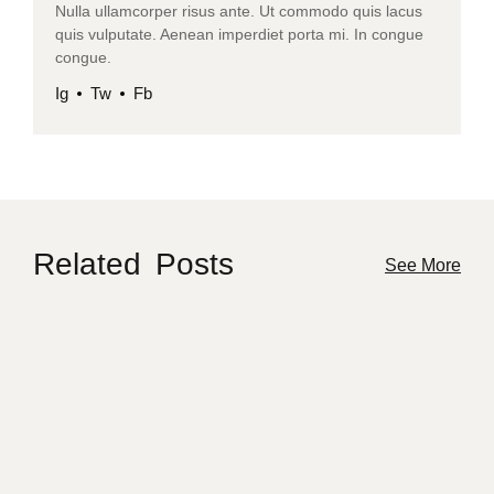
Nulla ullamcorper risus ante. Ut commodo quis lacus
quis vulputate. Aenean imperdiet porta mi. In congue
congue.
Ig
Tw
Fb
Related Posts
See More