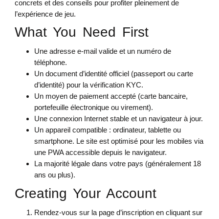
concrets et des conseils pour profiter pleinement de
l’expérience de jeu.
What You Need First
Une adresse e-mail valide et un numéro de
téléphone.
Un document d’identité officiel (passeport ou carte
d’identité) pour la vérification KYC.
Un moyen de paiement accepté (carte bancaire,
portefeuille électronique ou virement).
Une connexion Internet stable et un navigateur à jour.
Un appareil compatible : ordinateur, tablette ou
smartphone. Le site est optimisé pour les mobiles via
une PWA accessible depuis le navigateur.
La majorité légale dans votre pays (généralement 18
ans ou plus).
Creating Your Account
Rendez-vous sur la page d’inscription en cliquant sur