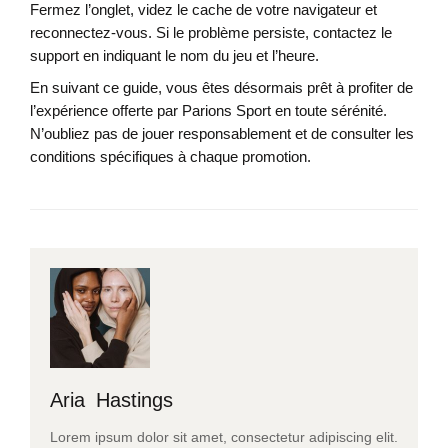
Fermez l’onglet, videz le cache de votre navigateur et
reconnectez-vous. Si le problème persiste, contactez le
support en indiquant le nom du jeu et l’heure.
En suivant ce guide, vous êtes désormais prêt à profiter de
l’expérience offerte par Parions Sport en toute sérénité.
N’oubliez pas de jouer responsablement et de consulter les
conditions spécifiques à chaque promotion.
Aria Hastings
Lorem ipsum dolor sit amet, consectetur adipiscing elit.