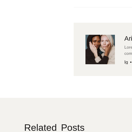
Ar
Lore
com
Ig
Related Posts