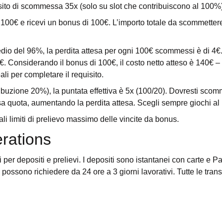
ito di scommessa 35x (solo su slot che contribuiscono al 100%)
 100€ e ricevi un bonus di 100€. L’importo totale da scommettere
io del 96%, la perdita attesa per ogni 100€ scommessi è di 4€.
€. Considerando il bonus di 100€, il costo netto atteso è 140€ –
ali per completare il requisito.
ibuzione 20%), la puntata effettiva è 5x (100/20). Dovresti scom
sa quota, aumentando la perdita attesa. Scegli sempre giochi a
li limiti di prelievo massimo delle vincite da bonus.
rations
 per depositi e prelievi. I depositi sono istantanei con carte e Pa
 possono richiedere da 24 ore a 3 giorni lavorativi. Tutte le tran