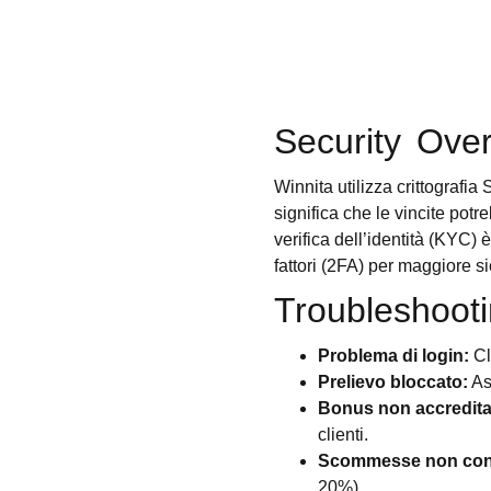
Security Ove
Winnita utilizza crittografia
significa che le vincite pot
verifica dell’identità (KYC) 
fattori (2FA) per maggiore s
Troubleshoot
Problema di login:
Cl
Prelievo bloccato:
Ass
Bonus non accredita
clienti.
Scommesse non cont
20%).