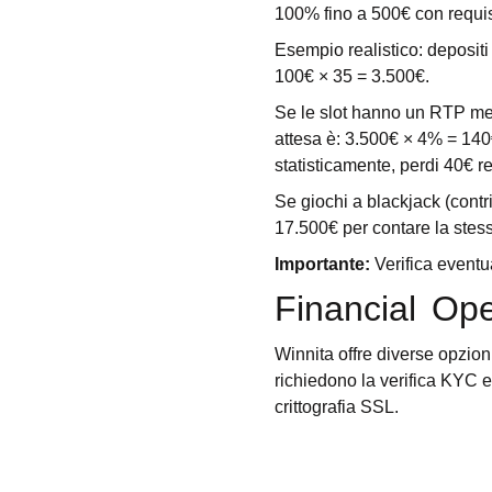
100% fino a 500€ con requis
Esempio realistico: depositi
100€ × 35 = 3.500€.
Se le slot hanno un RTP med
attesa è: 3.500€ × 4% = 140
statisticamente, perdi 40€ re
Se giochi a blackjack (contr
17.500€ per contare la stes
Importante:
Verifica eventua
Financial Ope
Winnita offre diverse opzioni
richiedono la verifica KYC e
crittografia SSL.