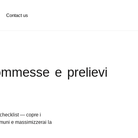
Contact us
commesse e prelievi
 checklist — copre i
omuni e massimizzerai la