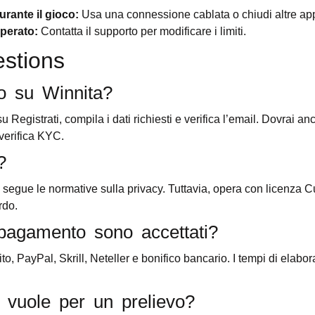
rante il gioco:
Usa una connessione cablata o chiudi altre app
uperato:
Contatta il supporto per modificare i limiti.
stions
o su Winnita?
a su Registrati, compila i dati richiesti e verifica l’email. Dovrai a
verifica KYC.
?
 e segue le normative sulla privacy. Tuttavia, opera con licenza C
rdo.
 pagamento sono accettati?
to, PayPal, Skrill, Neteller e bonifico bancario. I tempi di elab
 vuole per un prelievo?