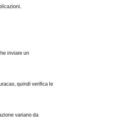
licazioni.
nche inviare un
uracao, quindi verifica le
orazione variano da