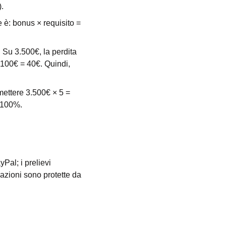
.
 è: bonus × requisito =
 Su 3.500€, la perdita
 100€ = 40€. Quindi,
mettere 3.500€ × 5 =
l 100%.
yPal; i prelievi
sazioni sono protette da