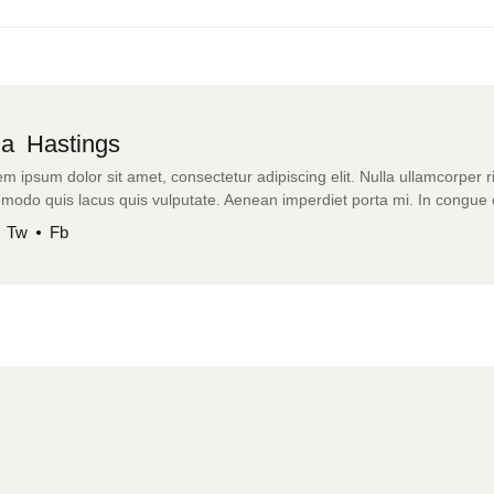
ia Hastings
m ipsum dolor sit amet, consectetur adipiscing elit. Nulla ullamcorper r
modo quis lacus quis vulputate. Aenean imperdiet porta mi. In congue
Tw
Fb