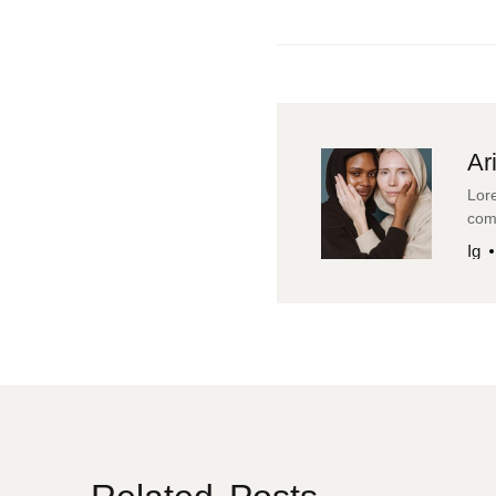
Ar
Lore
com
Ig