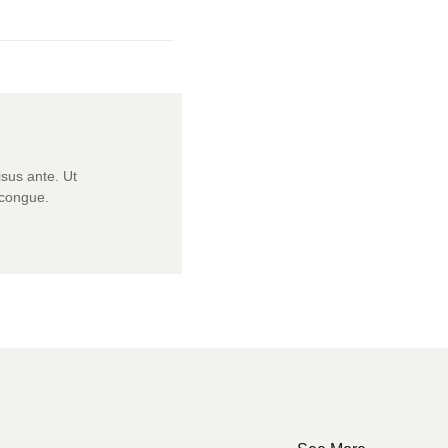
isus ante. Ut
 congue.