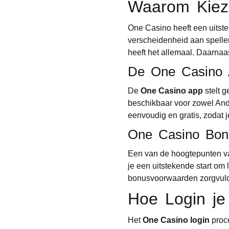
Waarom Kiez
One Casino heeft een uitste
verscheidenheid aan spellen
heeft het allemaal. Daarnaas
De One Casino
De
One Casino app
stelt g
beschikbaar voor zowel And
eenvoudig en gratis, zodat 
One Casino Bon
Een van de hoogtepunten v
je een uitstekende start om
bonusvoorwaarden zorgvuldig
Hoe Login je
Het
One Casino login
proc