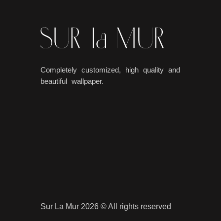
Completely customized, high quality and
beautiful wallpaper.
Sur La Mur 2026 © All rights reserved