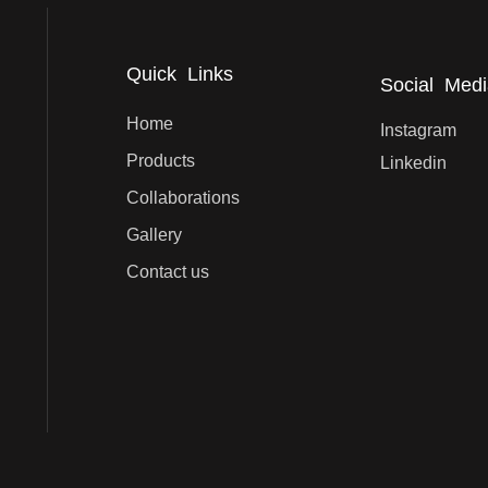
Quick Links
Social Medi
Home
Instagram
Products
Linkedin
Collaborations
Gallery
Contact us