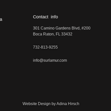
Contact info
a
301 Camino Gardens Blvd, #200
Boca Raton, FL 33432
732-813-9255
info@surlamur.com
Website Design by
Adina Hirsch