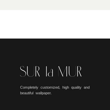
Completely customized, high quality and
beautiful wallpaper.