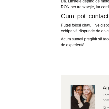
Da. Limitele depind de metod
RON per tranzacție, iar card
Cum pot contact
Puteți folosi chatul live disp
echipa vă răspunde de obice
Acum sunteți pregătit să face
de experiență!
Ar
Lore
com
Ig