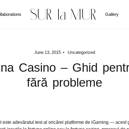
llaborations
Gallery
June 13, 2015
Uncategorized
una Casino – Ghid pent
fără probleme
t este adevăratul test al oricărei platforme de iGaming — acest 