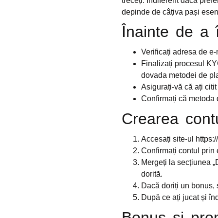
treceți. Indiferent dacă prefe
depinde de câțiva pași esenț
Înainte de a
Verificați adresa de e-
Finalizați procesul KYC
dovada metodei de pla
Asigurați-vă că ați citit
Confirmați că metoda d
Crearea contu
Accesați site-ul
https:
Confirmați contul prin
Mergeți la secțiunea „
dorită.
Dacă doriți un bonus, 
După ce ați jucat și în
Bonus și prom