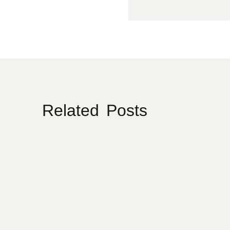
Related Posts