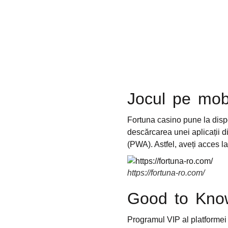
Jocul pe mob
Fortuna casino pune la dispo
descărcarea unei aplicații d
(PWA). Astfel, aveți acces la
https://fortuna-ro.com/
Good to Kno
Programul VIP al platformei 