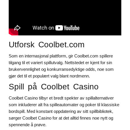
Utforsk Coolbet.com
Som en internasjonal plattform, gir Coolbet.com spillere
tilgang til et variert spillutvalg. Nettstedet er kjent for sin
brukervennlighet og konkurransedyktige odds, noe som
gjør det til et populært valg blant nordmenn.
Spill på Coolbet Casino
Coolbet Casino tilbyr et bredt spekter av spillalternativer
som inkluderer alt fra spilleautomater og poker til klassiske
bordspill. Med konstant oppdatering av sitt spillbibliotek,
sørger Coolbet Casino for at det alltid finnes noe nytt og
spennende å prøve.