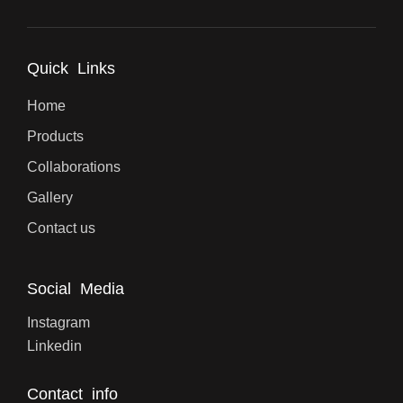
Quick Links
Home
Products
Collaborations
Gallery
Contact us
Social Media
Instagram
Linkedin
Contact info