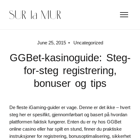
June 25, 2015
Uncategorized
GGBet-kasinoguide: Steg-
for-steg registrering,
bonuser og tips
De fleste iGaming-guider er vage. Denne er det ikke – hvert
steg her er spesifikt, gjennomførbart og basert på hvordan
plattformen faktisk fungerer. Enten du er ny hos GGBet
online casino eller har spilt en stund, finner du praktiske
instruksjoner for registrering, bonusoptimalisering, sikkerhet