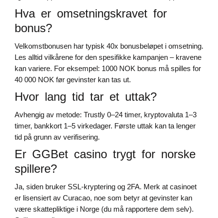
Hva er omsetningskravet for
bonus?
Velkomstbonusen har typisk 40x bonusbeløpet i omsetning.
Les alltid vilkårene for den spesifikke kampanjen – kravene
kan variere. For eksempel: 1000 NOK bonus må spilles for
40 000 NOK før gevinster kan tas ut.
Hvor lang tid tar et uttak?
Avhengig av metode: Trustly 0–24 timer, kryptovaluta 1–3
timer, bankkort 1–5 virkedager. Første uttak kan ta lenger
tid på grunn av verifisering.
Er GGBet casino trygt for norske
spillere?
Ja, siden bruker SSL-kryptering og 2FA. Merk at casinoet
er lisensiert av Curacao, noe som betyr at gevinster kan
være skattepliktige i Norge (du må rapportere dem selv).