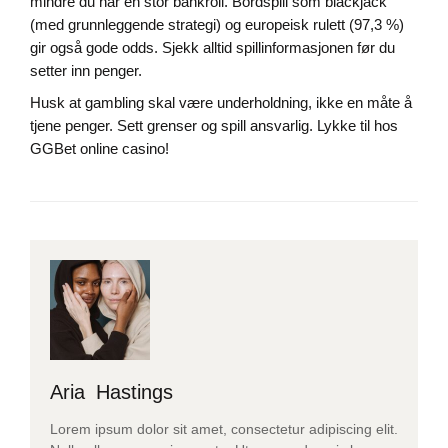
mindre du har en stor bankroll. Bordspill som blackjack
(med grunnleggende strategi) og europeisk rulett (97,3 %)
gir også gode odds. Sjekk alltid spillinformasjonen før du
setter inn penger.
Husk at gambling skal være underholdning, ikke en måte å
tjene penger. Sett grenser og spill ansvarlig. Lykke til hos
GGBet online casino!
Aria Hastings
Lorem ipsum dolor sit amet, consectetur adipiscing elit.