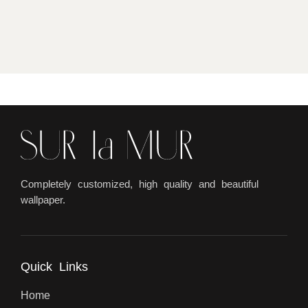
Completely customized, high quality and beautiful
wallpaper.
Quick Links
Home