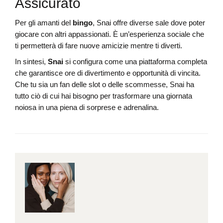
Assicurato
Per gli amanti del
bingo
, Snai offre diverse sale dove poter
giocare con altri appassionati. È un’esperienza sociale che
ti permetterà di fare nuove amicizie mentre ti diverti.
In sintesi,
Snai
si configura come una piattaforma completa
che garantisce ore di divertimento e opportunità di vincita.
Che tu sia un fan delle slot o delle scommesse, Snai ha
tutto ciò di cui hai bisogno per trasformare una giornata
noiosa in una piena di sorprese e adrenalina.