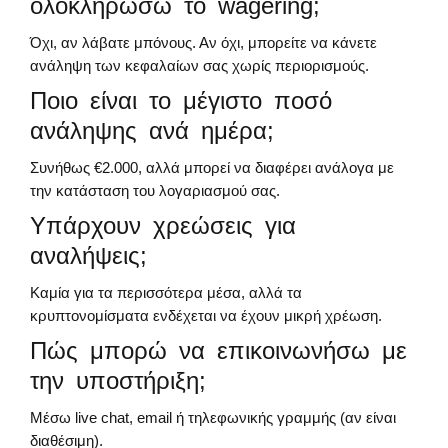
ολοκληρώσω το wagering;
Όχι, αν λάβατε μπόνους. Αν όχι, μπορείτε να κάνετε
ανάληψη των κεφαλαίων σας χωρίς περιορισμούς.
Ποιο είναι το μέγιστο ποσό
ανάληψης ανά ημέρα;
Συνήθως €2.000, αλλά μπορεί να διαφέρει ανάλογα με
την κατάσταση του λογαριασμού σας.
Υπάρχουν χρεώσεις για
αναλήψεις;
Καμία για τα περισσότερα μέσα, αλλά τα
κρυπτονομίσματα ενδέχεται να έχουν μικρή χρέωση.
Πώς μπορώ να επικοινωνήσω με
την υποστήριξη;
Μέσω live chat, email ή τηλεφωνικής γραμμής (αν είναι
διαθέσιμη).