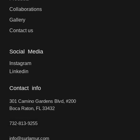
Collaborations
Gallery
Contact us
Social Media
Instagram
Linkedin
Contact info
301 Camino Gardens Blvd, #200
Boca Raton, FL 33432
732-813-9255
info@surlamur.com