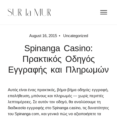
August 16, 2015
Uncategorized
Spinanga Casino:
Πρακτικός Οδηγός
Εγγραφής και Πληρωμών
Αυτός είναι ένας πρακτικός, βήμα-βήμα οδηγός: εγγραφή,
επαλήθευση, μπόνους και πληρωμές — χωρίς περιττές
λεπτομέρειες. Σε αυτόν τον οδηγό, θα αναλύσουμε τη
διαδικασία εγγραφής στο Spinanga casino, τις δυνατότητες
του Spinanga com, και γενικά πώς να αξιοποιήσετε τα