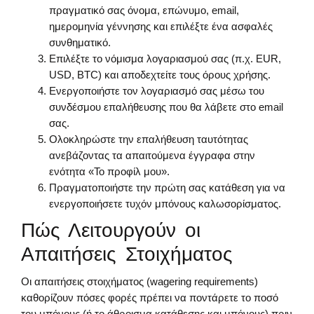
πραγματικό σας όνομα, επώνυμο, email,
ημερομηνία γέννησης και επιλέξτε ένα ασφαλές
συνθηματικό.
Επιλέξτε το νόμισμα λογαριασμού σας (π.χ. EUR,
USD, BTC) και αποδεχτείτε τους όρους χρήσης.
Ενεργοποιήστε τον λογαριασμό σας μέσω του
συνδέσμου επαλήθευσης που θα λάβετε στο email
σας.
Ολοκληρώστε την επαλήθευση ταυτότητας
ανεβάζοντας τα απαιτούμενα έγγραφα στην
ενότητα «Το προφίλ μου».
Πραγματοποιήστε την πρώτη σας κατάθεση για να
ενεργοποιήσετε τυχόν μπόνους καλωσορίσματος.
Πώς Λειτουργούν οι
Απαιτήσεις Στοιχήματος
Οι απαιτήσεις στοιχήματος (wagering requirements)
καθορίζουν πόσες φορές πρέπει να ποντάρετε το ποσό
του μπόνους (ή το άθροισμα κατάθεσης και μπόνους) πριν