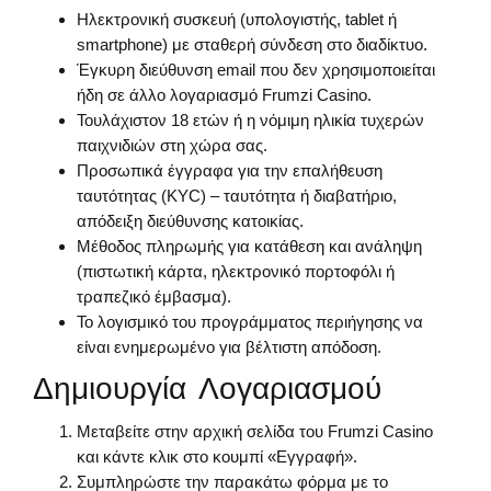
Ηλεκτρονική συσκευή (υπολογιστής, tablet ή
smartphone) με σταθερή σύνδεση στο διαδίκτυο.
Έγκυρη διεύθυνση email που δεν χρησιμοποιείται
ήδη σε άλλο λογαριασμό Frumzi Casino.
Τουλάχιστον 18 ετών ή η νόμιμη ηλικία τυχερών
παιχνιδιών στη χώρα σας.
Προσωπικά έγγραφα για την επαλήθευση
ταυτότητας (KYC) – ταυτότητα ή διαβατήριο,
απόδειξη διεύθυνσης κατοικίας.
Μέθοδος πληρωμής για κατάθεση και ανάληψη
(πιστωτική κάρτα, ηλεκτρονικό πορτοφόλι ή
τραπεζικό έμβασμα).
Το λογισμικό του προγράμματος περιήγησης να
είναι ενημερωμένο για βέλτιστη απόδοση.
Δημιουργία Λογαριασμού
Μεταβείτε στην αρχική σελίδα του Frumzi Casino
και κάντε κλικ στο κουμπί «Εγγραφή».
Συμπληρώστε την παρακάτω φόρμα με το