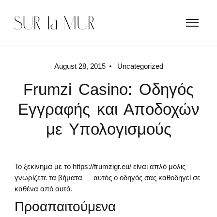
August 28, 2015
Uncategorized
Frumzi Casino: Οδηγός
Εγγραφής και Αποδοχών
με Υπολογισμούς
Το ξεκίνημα με το
https://frumzigr.eu/
είναι απλό μόλις
γνωρίζετε τα βήματα — αυτός ο οδηγός σας καθοδηγεί σε
καθένα από αυτά.
Προαπαιτούμενα