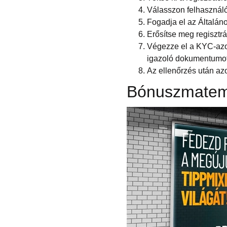
Válasszon felhasználón
Fogadja el az Általán
Erősítse meg regisztrác
Végezze el a KYC-azon
igazoló dokumentumot
Az ellenőrzés után azo
Bónuszmatema