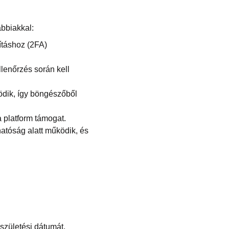
bbiakkal:
ításhoz (2FA)
lenőrzés során kell
dik, így böngészőből
 platform támogat.
atóság alatt működik, és
 születési dátumát.