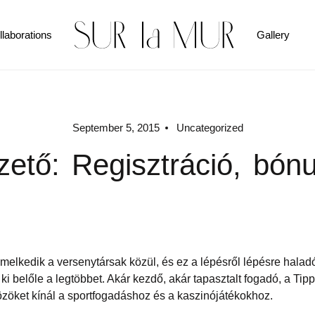
llaborations
Gallery
September 5, 2015
Uncategorized
tő: Regisztráció, bónu
melkedik a versenytársak közül, és ez a lépésről lépésre hala
ki belőle a legtöbbet. Akár kezdő, akár tapasztalt fogadó, a Ti
zöket kínál a sportfogadáshoz és a kaszinójátékokhoz.