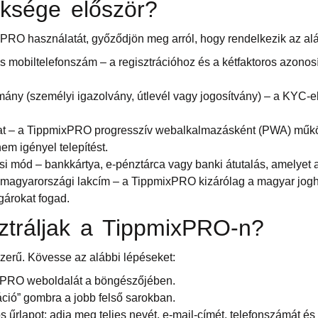
üksége először?
xPRO használatát, győződjön meg arról, hogy rendelkezik az alá
s mobiltelefonszám – a regisztrációhoz és a kétfaktoros azonos
ny (személyi igazolvány, útlevél vagy jogosítvány) – a KYC-el
olat – a TippmixPRO progresszív webalkalmazásként (PWA) műkö
nem igényel telepítést.
si mód – bankkártya, e-pénztárca vagy banki átutalás, amelyet a
 és magyarországi lakcím – a TippmixPRO kizárólag a magyar jogh
gárokat fogad.
ztráljak a TippmixPRO-n?
szerű. Kövesse az alábbi lépéseket:
xPRO weboldalát a böngészőjében.
áció” gombra a jobb felső sarokban.
ós űrlapot: adja meg teljes nevét, e-mail-címét, telefonszámát és