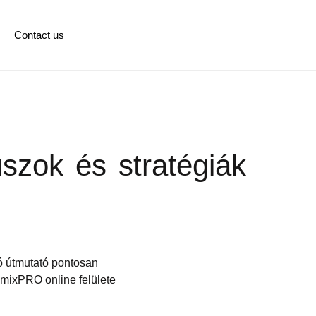
Contact us
szok és stratégiák
dó útmutató pontosan
ppmixPRO online felülete