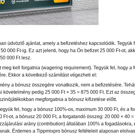
an üdvözlő ajánlat, amely a befizetéshez kapcsolódik. Tegyük fe
0 000 Ft-ig. Ez azt jelenti, hogy ha Ön befizet 25 000 Ft-ot, ak
50 000 Ft lesz.
eg kell forgatnia (wagering requirement). Tegyük fel, hogy a 
e. Ekkor a következő számítást végezheti el:
mény a bónusz összegére vonatkozik, nem a befizetésére. Tehát
si követelmény pedig 25 000 Ft × 35 = 875 000 Ft. Ezt az összeg
inójátékokban megforgatnia a bónusz kifizetése előtt.
tegyük fel, hogy a bónusz 100%-os, maximum 30 000 Ft, és a fo
0 Ft-ot, a bónusz 20 000 Ft, a forgatandó összeg: 20 000 × 40 =
zájárulási arány (contribution) általában 100% a fogadásokra, d
anak. Érdemes a Tippmixpro bónusz feltételeit alaposan elolva