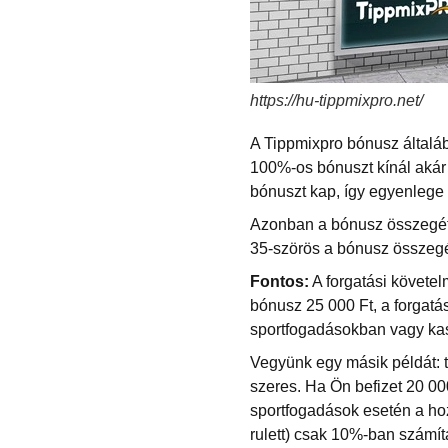
https://hu-tippmixpro.net/
A Tippmixpro bónusz általáb
100%-os bónuszt kínál akár 5
bónuszt kap, így egyenlege 
Azonban a bónusz összegét m
35-szörös a bónusz összegér
Fontos:
A forgatási követel
bónusz 25 000 Ft, a forgatá
sportfogadásokban vagy kasz
Vegyünk egy másik példát: 
szeres. Ha Ön befizet 20 00
sportfogadások esetén a hoz
rulett) csak 10%-ban számít