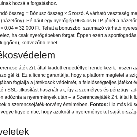
ulnak hozzá a forgatáshoz.
tandó összeg = Bónusz összeg × Szorzó. A várható veszteség 
t (házelőny). Például egy nyerőgép 96%-os RTP-jénél a házelőn
 × 0,04 = 32 000 Ft. Tehát a bónuszból származó várható nyere
jelez, ha csak nyerőgépeken forgat. Éppen ezért a sportfogadás
l függően), kedvezőbb lehet.
tékosvédelem
ncsejáték Zrt. által kiadott engedéllyel rendelkezik, hiszen az
zolgál ki. Ez a licenc garantálja, hogy a platform megfelel a sz
an foglalja a játékosok védelmét, a felelősségteljes játékot é
én SSL-titkosítást használnak, így a személyes és pénzügyi ada
ön adóznia a nyeremények után – a Szerencsejáték Zrt. által kif
k a szerencsejáték-törvény értelmében.
Fontos:
Ha más külső 
, vegye figyelembe, hogy azoknál a nyereményeket saját országá
eletek