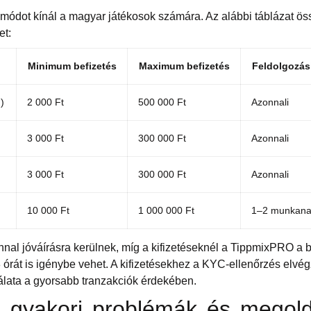
módot kínál a magyar játékosok számára. Az alábbi táblázat öss
et:
Minimum befizetés
Maximum befizetés
Feldolgozás
)
2 000 Ft
500 000 Ft
Azonnali
3 000 Ft
300 000 Ft
Azonnali
3 000 Ft
300 000 Ft
Azonnali
10 000 Ft
1 000 000 Ft
1–2 munkan
nnal jóváírásra kerülnek, míg a kifizetéseknél a TippmixPRO a b
 órát is igénybe vehet. A kifizetésekhez a KYC-ellenőrzés elvé
nálata a gyorsabb tranzakciók érdekében.
s: gyakori problémák és megol