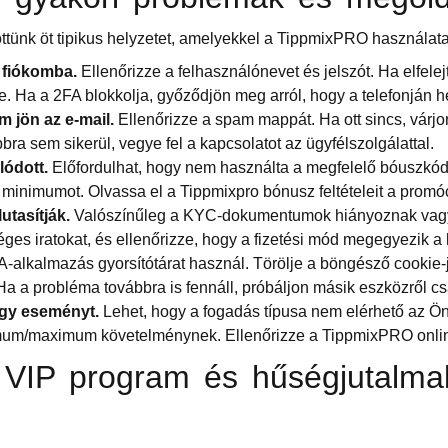
tünk öt tipikus helyzetet, amelyekkel a TippmixPRO használata
 fiókomba.
Ellenőrizze a felhasználónevet és jelszót. Ha elfelejt
nkre. Ha a 2FA blokkolja, győződjön meg arról, hogy a telefonján h
m jön az e-mail.
Ellenőrizze a spam mappát. Ha ott sincs, várjo
bbra sem sikerül, vegye fel a kapcsolatot az ügyfélszolgálattal.
lódott.
Előfordulhat, hogy nem használta a megfelelő bóuszkódo
 minimumot. Olvassa el a Tippmixpro bónusz feltételeit a promó
lutasítják.
Valószínűleg a KYC-dokumentumok hiányoznak vag
séges iratokat, és ellenőrizze, hogy a fizetési mód megegyezik a 
alkalmazás gyorsítótárat használ. Törölje a böngésző cookie-ja
 Ha a probléma továbbra is fennáll, próbáljon másik eszközről cs
gy eseményt.
Lehet, hogy a fogadás típusa nem elérhető az Ön
mum/maximum követelménynek. Ellenőrizze a TippmixPRO onlin
: VIP program és hűségjutalma