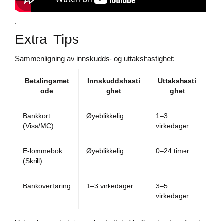
.
Extra Tips
Sammenligning av innskudds- og uttakshastighet:
Betalingsmet
Innskuddshasti
Uttakshasti
ode
ghet
ghet
Bankkort
Øyeblikkelig
1–3
(Visa/MC)
virkedager
E-lommebok
Øyeblikkelig
0–24 timer
(Skrill)
Bankoverføring
1–3 virkedager
3–5
virkedager