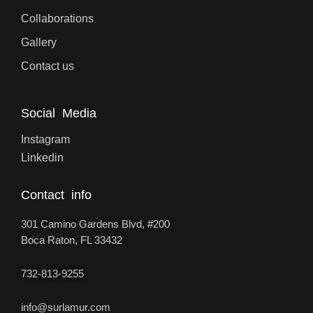
Collaborations
Gallery
Contact us
Social Media
Instagram
Linkedin
Contact info
301 Camino Gardens Blvd, #200
Boca Raton, FL 33432
732-813-9255
info@surlamur.com