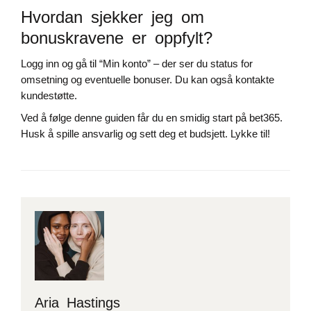
Hvordan sjekker jeg om
bonuskravene er oppfylt?
Logg inn og gå til “Min konto” – der ser du status for
omsetning og eventuelle bonuser. Du kan også kontakte
kundestøtte.
Ved å følge denne guiden får du en smidig start på bet365.
Husk å spille ansvarlig og sett deg et budsjett. Lykke til!
Aria Hastings