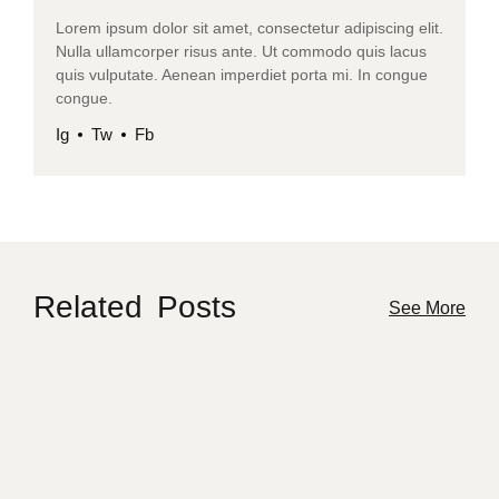
Lorem ipsum dolor sit amet, consectetur adipiscing elit.
Nulla ullamcorper risus ante. Ut commodo quis lacus
quis vulputate. Aenean imperdiet porta mi. In congue
congue.
Ig
Tw
Fb
Related Posts
See More