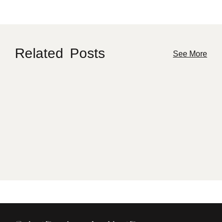
Related Posts
See More