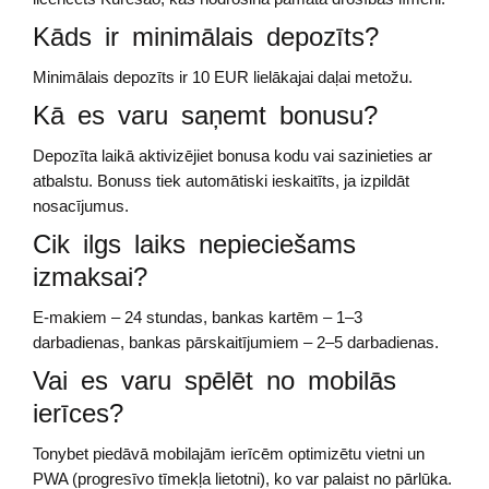
Kāds ir minimālais depozīts?
Minimālais depozīts ir 10 EUR lielākajai daļai metožu.
Kā es varu saņemt bonusu?
Depozīta laikā aktivizējiet bonusa kodu vai sazinieties ar
atbalstu. Bonuss tiek automātiski ieskaitīts, ja izpildāt
nosacījumus.
Cik ilgs laiks nepieciešams
izmaksai?
E-makiem – 24 stundas, bankas kartēm – 1–3
darbadienas, bankas pārskaitījumiem – 2–5 darbadienas.
Vai es varu spēlēt no mobilās
ierīces?
Tonybet piedāvā mobilajām ierīcēm optimizētu vietni un
PWA (progresīvo tīmekļa lietotni), ko var palaist no pārlūka.