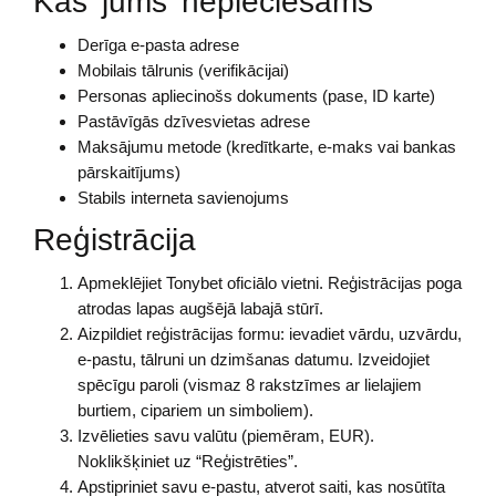
Kas jums nepieciešams
Derīga e-pasta adrese
Mobilais tālrunis (verifikācijai)
Personas apliecinošs dokuments (pase, ID karte)
Pastāvīgās dzīvesvietas adrese
Maksājumu metode (kredītkarte, e-maks vai bankas
pārskaitījums)
Stabils interneta savienojums
Reģistrācija
Apmeklējiet Tonybet oficiālo vietni. Reģistrācijas poga
atrodas lapas augšējā labajā stūrī.
Aizpildiet reģistrācijas formu: ievadiet vārdu, uzvārdu,
e-pastu, tālruni un dzimšanas datumu. Izveidojiet
spēcīgu paroli (vismaz 8 rakstzīmes ar lielajiem
burtiem, cipariem un simboliem).
Izvēlieties savu valūtu (piemēram, EUR).
Noklikšķiniet uz “Reģistrēties”.
Apstipriniet savu e-pastu, atverot saiti, kas nosūtīta