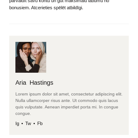
pārvaldīt savu kontu un gūt maksimālu labumu no
bonusiem. Atcerieties spēlēt atbildīgi.
Aria Hastings
Lorem ipsum dolor sit amet, consectetur adipiscing elit.
Nulla ullamcorper risus ante. Ut commodo quis lacus
quis vulputate. Aenean imperdiet porta mi. In congue
congue.
Ig
Tw
Fb