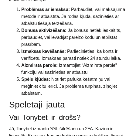
Problēmas ar iemaksu:
Pārbaudiet, vai maksājuma
metode ir atbalstīta. Ja rodas kļūda, sazinieties ar
atbalstu tiešajā tērzēšanā.
Bonusa aktivizēšana:
Ja bonuss netiek ieskaitīts,
pārbaudiet, vai ievadījāt pareizo kodu un atbilstat
prasībām.
Izmaksas kavēšanās:
Pārliecinieties, ka konts ir
verificēts. Izmaksas parasti notiek 24 stundu laikā.
Aizmirsta parole:
Izmantojiet “Aizmirsta parole”
funkciju vai sazinieties ar atbalstu.
Spēļu kļūdas:
Notīriet pārlūka kešatmiņu vai
mēģiniet citu ierīci. Ja problēma turpinās, ziņojiet
atbalstam.
Spēlētāji jautā
Vai Tonybet ir drošs?
Jā, Tonybet izmanto SSL šifrēšanu un 2FA. Kazino ir
licencēts Kuresao, kas nodrošina pamata drošības līmeni.