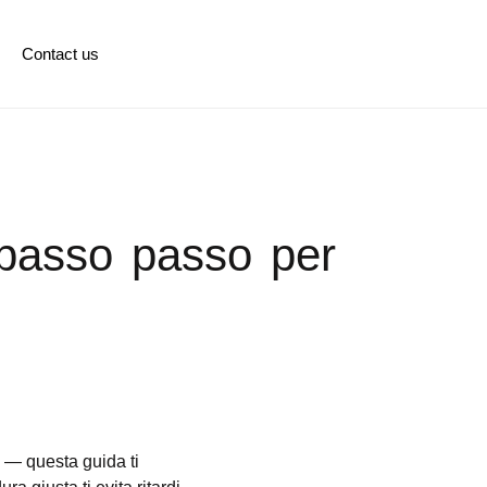
Contact us
passo passo per
g — questa guida ti