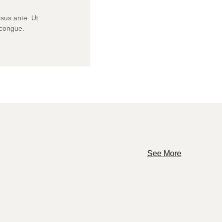
isus ante. Ut
 congue.
See More