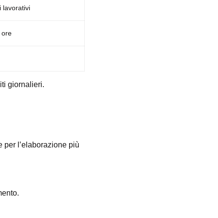
 lavorativi
 ore
i giornalieri.
e per l’elaborazione più
mento.