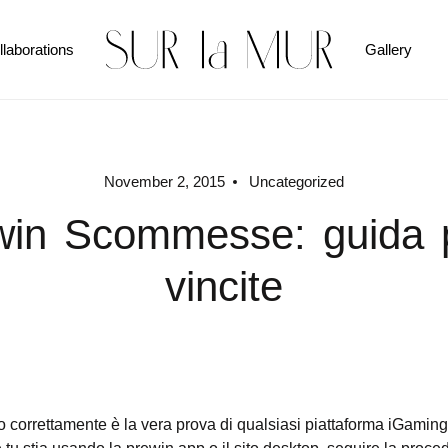
llaborations
Gallery
November 2, 2015
Uncategorized
ewin Scommesse: guida 
vincite
vo correttamente è la vera prova di qualsiasi piattaforma iGamin