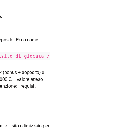
.
eposito. Ecco come
isito di giocata /
 (bonus + deposito) e
00 €. Il valore atteso
nzione: i requisiti
te il sito ottimizzato per