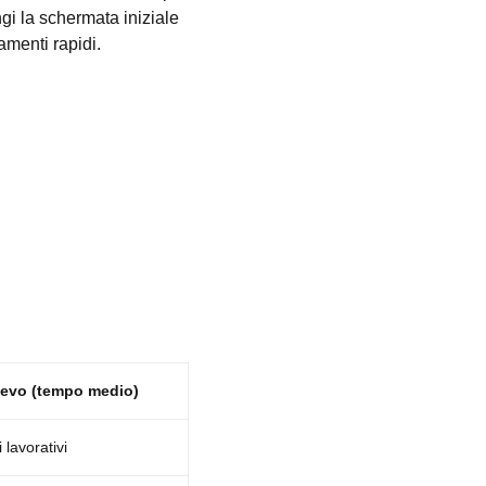
gi la schermata iniziale
menti rapidi.
ievo (tempo medio)
 lavorativi