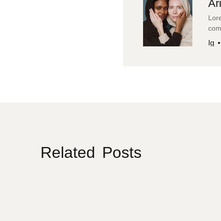
Ar
Lore
com
Ig
Related Posts