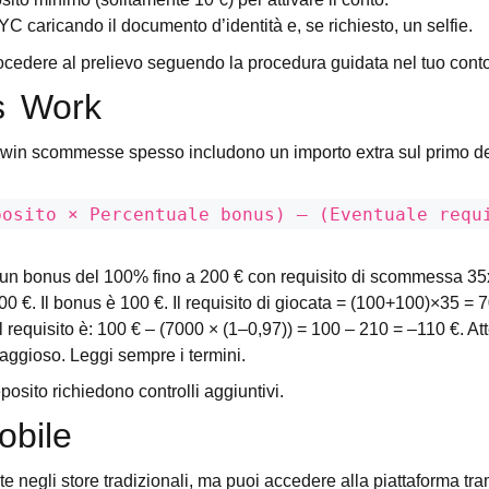
YC caricando il documento d’identità e, se richiesto, un selfie.
rocedere al prelievo seguendo la procedura guidata nel tuo conto
s Work
ewin scommesse spesso includono un importo extra sul primo d
posito × Percentuale bonus) – (Eventuale requ
n bonus del 100% fino a 200 € con requisito di scommessa 35x
 €. Il bonus è 100 €. Il requisito di giocata = (100+100)×35 = 70
requisito è: 100 € – (7000 × (1–0,97)) = 100 – 210 = –110 €. Atte
ggioso. Leggi sempre i termini.
posito richiedono controlli aggiuntivi.
obile
negli store tradizionali, ma puoi accedere alla piattaforma trami