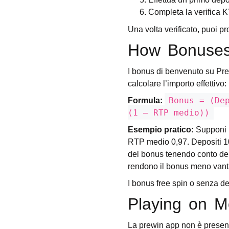
Completa la verifica K
Una volta verificato, puoi p
How Bonuse
I bonus di benvenuto su Pr
calcolare l’importo effettivo:
Bonus = (De
Formula:
(1 – RTP medio))
Esempio pratico:
Supponi u
RTP medio 0,97. Depositi 100
del bonus tenendo conto del 
rendono il bonus meno vanta
I bonus free spin o senza de
Playing on M
La prewin app non è presente 