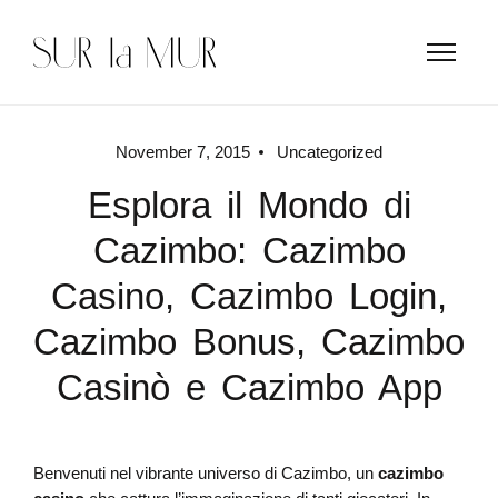
November 7, 2015
Uncategorized
Esplora il Mondo di
Cazimbo: Cazimbo
Casino, Cazimbo Login,
Cazimbo Bonus, Cazimbo
Casinò e Cazimbo App
Benvenuti nel vibrante universo di Cazimbo, un
cazimbo