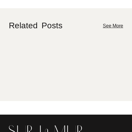
Related Posts
See More