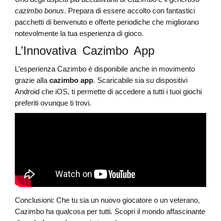
cazimbo bonus
. Prepara di essere accolto con fantastici
pacchetti di benvenuto e offerte periodiche che migliorano
notevolmente la tua esperienza di gioco.
L’Innovativa Cazimbo App
L’esperienza Cazimbo è disponibile anche in movimento
grazie alla
cazimbo app
. Scaricabile sia su dispositivi
Android che iOS, ti permette di accedere a tutti i tuoi giochi
preferiti ovunque ti trovi.
Conclusioni: Che tu sia un nuovo giocatore o un veterano,
Cazimbo ha qualcosa per tutti. Scopri il mondo affascinante