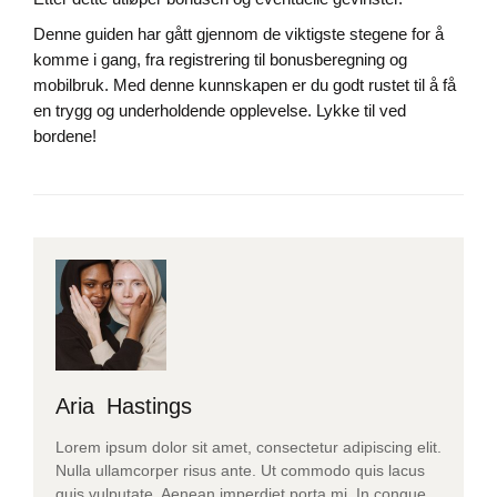
Denne guiden har gått gjennom de viktigste stegene for å
komme i gang, fra registrering til bonusberegning og
mobilbruk. Med denne kunnskapen er du godt rustet til å få
en trygg og underholdende opplevelse. Lykke til ved
bordene!
Aria Hastings
Lorem ipsum dolor sit amet, consectetur adipiscing elit.
Nulla ullamcorper risus ante. Ut commodo quis lacus
quis vulputate. Aenean imperdiet porta mi. In congue