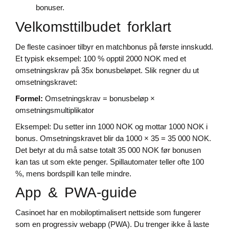
bonuser.
Velkomsttilbudet forklart
De fleste casinoer tilbyr en matchbonus på første innskudd.
Et typisk eksempel: 100 % opptil 2000 NOK med et
omsetningskrav på 35x bonusbeløpet. Slik regner du ut
omsetningskravet:
Formel:
Omsetningskrav = bonusbeløp ×
omsetningsmultiplikator
Eksempel: Du setter inn 1000 NOK og mottar 1000 NOK i
bonus. Omsetningskravet blir da 1000 × 35 = 35 000 NOK.
Det betyr at du må satse totalt 35 000 NOK før bonusen
kan tas ut som ekte penger. Spillautomater teller ofte 100
%, mens bordspill kan telle mindre.
App & PWA-guide
Casinoet har en mobiloptimalisert nettside som fungerer
som en progressiv webapp (PWA). Du trenger ikke å laste