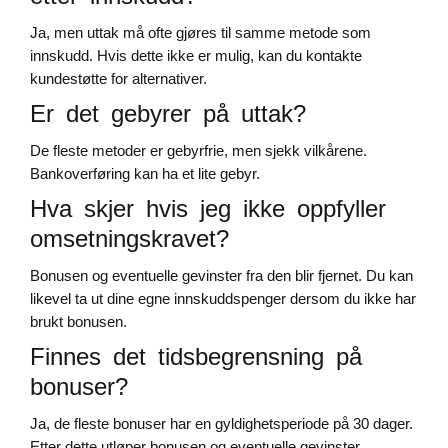
Ja, men uttak må ofte gjøres til samme metode som
innskudd. Hvis dette ikke er mulig, kan du kontakte
kundestøtte for alternativer.
Er det gebyrer på uttak?
De fleste metoder er gebyrfrie, men sjekk vilkårene.
Bankoverføring kan ha et lite gebyr.
Hva skjer hvis jeg ikke oppfyller
omsetningskravet?
Bonusen og eventuelle gevinster fra den blir fjernet. Du kan
likevel ta ut dine egne innskuddspenger dersom du ikke har
brukt bonusen.
Finnes det tidsbegrensning på
bonuser?
Ja, de fleste bonuser har en gyldighetsperiode på 30 dager.
Etter dette utløper bonusen og eventuelle gevinster.