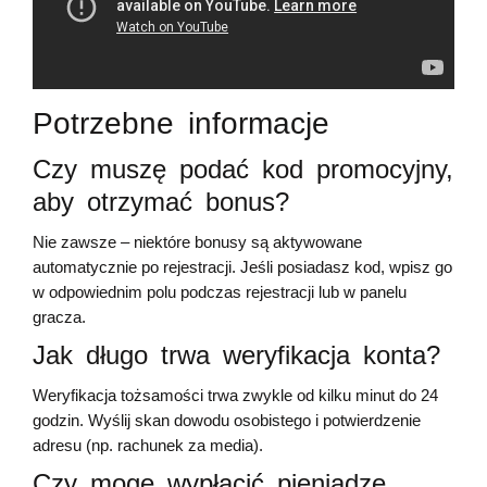
Potrzebne informacje
Czy muszę podać kod promocyjny,
aby otrzymać bonus?
Nie zawsze – niektóre bonusy są aktywowane
automatycznie po rejestracji. Jeśli posiadasz kod, wpisz go
w odpowiednim polu podczas rejestracji lub w panelu
gracza.
Jak długo trwa weryfikacja konta?
Weryfikacja tożsamości trwa zwykle od kilku minut do 24
godzin. Wyślij skan dowodu osobistego i potwierdzenie
adresu (np. rachunek za media).
Czy mogę wypłacić pieniądze