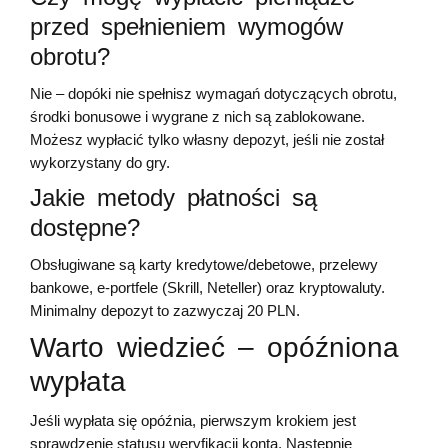
przed spełnieniem wymogów
obrotu?
Nie – dopóki nie spełnisz wymagań dotyczących obrotu,
środki bonusowe i wygrane z nich są zablokowane.
Możesz wypłacić tylko własny depozyt, jeśli nie został
wykorzystany do gry.
Jakie metody płatności są
dostępne?
Obsługiwane są karty kredytowe/debetowe, przelewy
bankowe, e-portfele (Skrill, Neteller) oraz kryptowaluty.
Minimalny depozyt to zazwyczaj 20 PLN.
Warto wiedzieć – opóźniona
wypłata
Jeśli wypłata się opóźnia, pierwszym krokiem jest
sprawdzenie statusu weryfikacji konta. Następnie