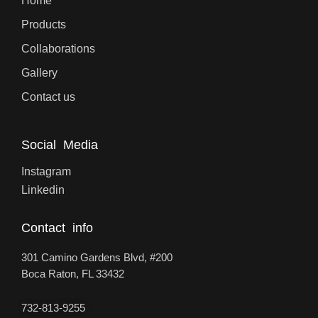
Home
Products
Collaborations
Gallery
Contact us
Social Media
Instagram
Linkedin
Contact info
301 Camino Gardens Blvd, #200
Boca Raton, FL 33432
732-813-9255