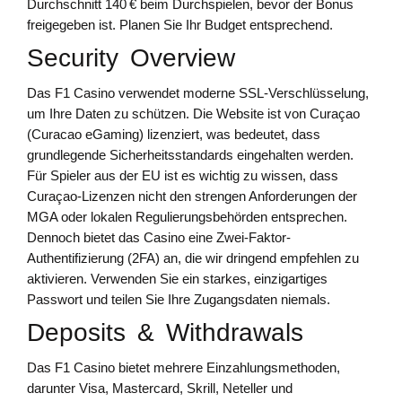
Durchschnitt 140 € beim Durchspielen, bevor der Bonus
freigegeben ist. Planen Sie Ihr Budget entsprechend.
Security Overview
Das F1 Casino verwendet moderne SSL-Verschlüsselung,
um Ihre Daten zu schützen. Die Website ist von Curaçao
(Curacao eGaming) lizenziert, was bedeutet, dass
grundlegende Sicherheitsstandards eingehalten werden.
Für Spieler aus der EU ist es wichtig zu wissen, dass
Curaçao-Lizenzen nicht den strengen Anforderungen der
MGA oder lokalen Regulierungsbehörden entsprechen.
Dennoch bietet das Casino eine Zwei-Faktor-
Authentifizierung (2FA) an, die wir dringend empfehlen zu
aktivieren. Verwenden Sie ein starkes, einzigartiges
Passwort und teilen Sie Ihre Zugangsdaten niemals.
Deposits & Withdrawals
Das F1 Casino bietet mehrere Einzahlungsmethoden,
darunter Visa, Mastercard, Skrill, Neteller und