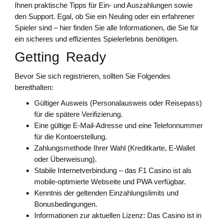
Ihnen praktische Tipps für Ein- und Auszahlungen sowie
den Support. Egal, ob Sie ein Neuling oder ein erfahrener
Spieler sind – hier finden Sie alle Informationen, die Sie für
ein sicheres und effizientes Spielerlebnis benötigen.
Getting Ready
Bevor Sie sich registrieren, sollten Sie Folgendes
bereithalten:
Gültiger Ausweis (Personalausweis oder Reisepass)
für die spätere Verifizierung.
Eine gültige E-Mail-Adresse und eine Telefonnummer
für die Kontoerstellung.
Zahlungsmethode Ihrer Wahl (Kreditkarte, E-Wallet
oder Überweisung).
Stabile Internetverbindung – das F1 Casino ist als
mobile-optimierte Webseite und PWA verfügbar.
Kenntnis der geltenden Einzahlungslimits und
Bonusbedingungen.
Informationen zur aktuellen Lizenz: Das Casino ist in