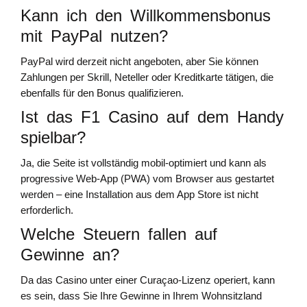
Kann ich den Willkommensbonus
mit PayPal nutzen?
PayPal wird derzeit nicht angeboten, aber Sie können
Zahlungen per Skrill, Neteller oder Kreditkarte tätigen, die
ebenfalls für den Bonus qualifizieren.
Ist das F1 Casino auf dem Handy
spielbar?
Ja, die Seite ist vollständig mobil-optimiert und kann als
progressive Web-App (PWA) vom Browser aus gestartet
werden – eine Installation aus dem App Store ist nicht
erforderlich.
Welche Steuern fallen auf
Gewinne an?
Da das Casino unter einer Curaçao-Lizenz operiert, kann
es sein, dass Sie Ihre Gewinne in Ihrem Wohnsitzland