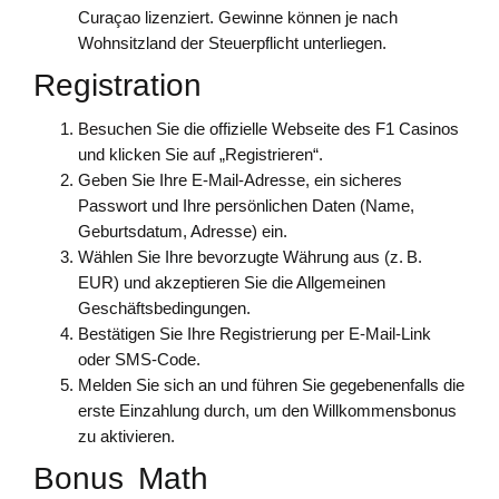
Curaçao lizenziert. Gewinne können je nach
Wohnsitzland der Steuerpflicht unterliegen.
Registration
Besuchen Sie die offizielle Webseite des F1 Casinos
und klicken Sie auf „Registrieren“.
Geben Sie Ihre E-Mail-Adresse, ein sicheres
Passwort und Ihre persönlichen Daten (Name,
Geburtsdatum, Adresse) ein.
Wählen Sie Ihre bevorzugte Währung aus (z. B.
EUR) und akzeptieren Sie die Allgemeinen
Geschäftsbedingungen.
Bestätigen Sie Ihre Registrierung per E-Mail-Link
oder SMS-Code.
Melden Sie sich an und führen Sie gegebenenfalls die
erste Einzahlung durch, um den Willkommensbonus
zu aktivieren.
Bonus Math