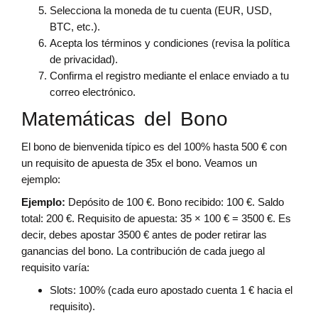
Selecciona la moneda de tu cuenta (EUR, USD,
BTC, etc.).
Acepta los términos y condiciones (revisa la política
de privacidad).
Confirma el registro mediante el enlace enviado a tu
correo electrónico.
Matemáticas del Bono
El bono de bienvenida típico es del 100% hasta 500 € con
un requisito de apuesta de 35x el bono. Veamos un
ejemplo:
Ejemplo:
Depósito de 100 €. Bono recibido: 100 €. Saldo
total: 200 €. Requisito de apuesta: 35 × 100 € = 3500 €. Es
decir, debes apostar 3500 € antes de poder retirar las
ganancias del bono. La contribución de cada juego al
requisito varía:
Slots: 100% (cada euro apostado cuenta 1 € hacia el
requisito).