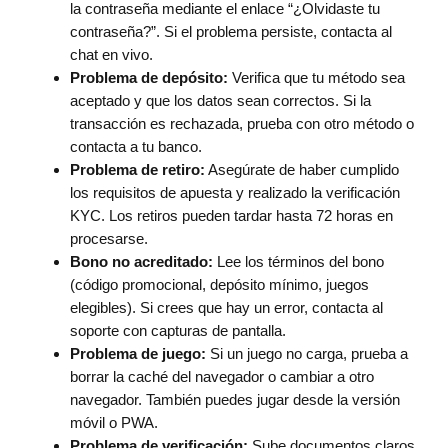
la contraseña mediante el enlace “¿Olvidaste tu
contraseña?”. Si el problema persiste, contacta al
chat en vivo.
Problema de depósito:
Verifica que tu método sea
aceptado y que los datos sean correctos. Si la
transacción es rechazada, prueba con otro método o
contacta a tu banco.
Problema de retiro:
Asegúrate de haber cumplido
los requisitos de apuesta y realizado la verificación
KYC. Los retiros pueden tardar hasta 72 horas en
procesarse.
Bono no acreditado:
Lee los términos del bono
(código promocional, depósito mínimo, juegos
elegibles). Si crees que hay un error, contacta al
soporte con capturas de pantalla.
Problema de juego:
Si un juego no carga, prueba a
borrar la caché del navegador o cambiar a otro
navegador. También puedes jugar desde la versión
móvil o PWA.
Problema de verificación:
Sube documentos claros