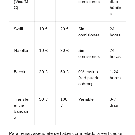
(Visa/M
comisiones
días
C)
hábile
s
Skrill
10 €
20 €
Sin
24
comisiones
horas
Neteller
10 €
20 €
Sin
24
comisiones
horas
Bitcoin
20 €
50 €
0% casino
1-24
(red puede
horas
cobrar)
Transfer
50 €
100
Variable
3-7
encia
€
días
bancari
a
Para retirar, asegúrate de haber completado la verificación