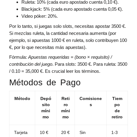
Ruleta: 10% (cada euro apostado cuenta 0,10 €).
Blackjack: 5% (cada euro apostado cuenta 0,05 €).
Video póker: 20%.
Por lo tanto, si juegas solo slots, necesitas apostar 3500 €.
Si mezclas ruleta, la cantidad necesaria aumenta (por
ejemplo, si apuestas 1000 € en ruleta, solo contribuyen 100
€, por lo que necesitas más apuestas).
Fórmula:
Apuestas requeridas = (bono × requisito) /
contribución del juego
. Para slots: 3500 €. Para ruleta: 3500
/ 0.10 = 35,000 €. Es crucial leer los términos.
Métodos de Pago
Método
Depó
Reti
Comisione
Tiem
sito
ro
s
po
míni
míni
de
mo
mo
retiro
Tarjeta
10 €
20 €
Sin
1-3