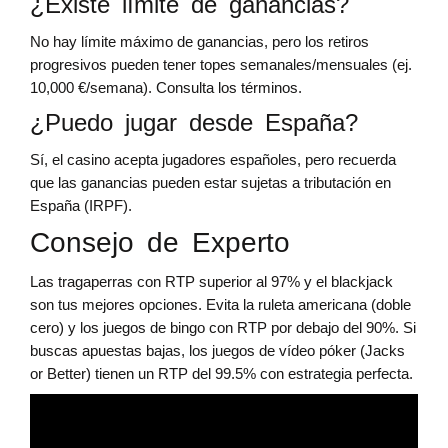
¿Existe límite de ganancias?
No hay límite máximo de ganancias, pero los retiros
progresivos pueden tener topes semanales/mensuales (ej.
10,000 €/semana). Consulta los términos.
¿Puedo jugar desde España?
Sí, el casino acepta jugadores españoles, pero recuerda
que las ganancias pueden estar sujetas a tributación en
España (IRPF).
Consejo de Experto
Las tragaperras con RTP superior al 97% y el blackjack
son tus mejores opciones. Evita la ruleta americana (doble
cero) y los juegos de bingo con RTP por debajo del 90%. Si
buscas apuestas bajas, los juegos de vídeo póker (Jacks
or Better) tienen un RTP del 99.5% con estrategia perfecta.