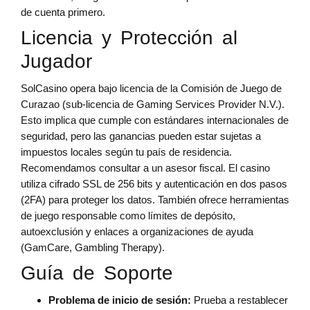
de cuenta primero.
Licencia y Protección al
Jugador
SolCasino opera bajo licencia de la Comisión de Juego de
Curazao (sub-licencia de Gaming Services Provider N.V.).
Esto implica que cumple con estándares internacionales de
seguridad, pero las ganancias pueden estar sujetas a
impuestos locales según tu país de residencia.
Recomendamos consultar a un asesor fiscal. El casino
utiliza cifrado SSL de 256 bits y autenticación en dos pasos
(2FA) para proteger los datos. También ofrece herramientas
de juego responsable como límites de depósito,
autoexclusión y enlaces a organizaciones de ayuda
(GamCare, Gambling Therapy).
Guía de Soporte
Problema de inicio de sesión:
Prueba a restablecer