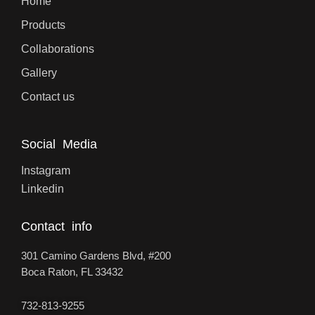
Home
Products
Collaborations
Gallery
Contact us
Social Media
Instagram
Linkedin
Contact info
301 Camino Gardens Blvd, #200
Boca Raton, FL 33432
732-813-9255