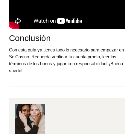
Conclusión
Con esta guía ya tienes todo lo necesario para empezar en
SolCasino. Recuerda verificar tu cuenta pronto, leer los
términos de los bonos y jugar con responsabilidad. ¡Buena
suerte!