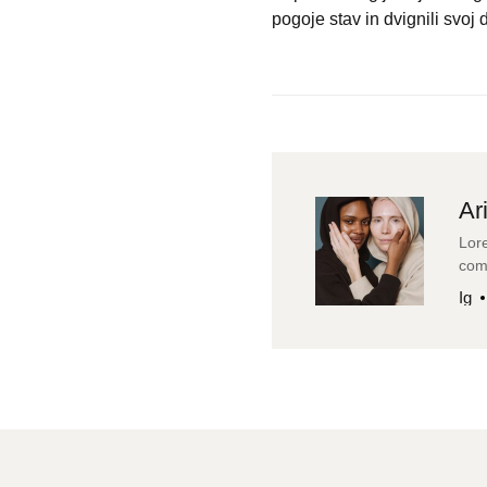
pogoje stav in dvignili svoj
Ar
Lore
com
Ig