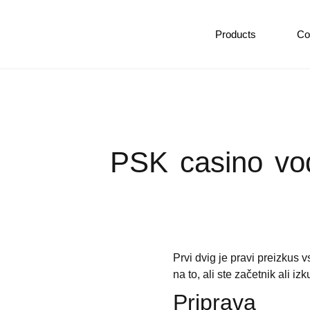
Products
Co
PSK casino vod
Prvi dvig je pravi preizkus
na to, ali ste začetnik ali i
Priprava