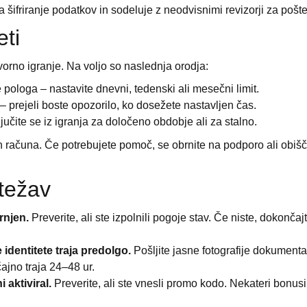
 šifriranje podatkov in sodeluje z neodvisnimi revizorji za pošte
ti
rno igranje. Na voljo so naslednja orodja:
pologa – nastavite dnevni, tedenski ali mesečni limit.
– prejeli boste opozorilo, ko dosežete nastavljen čas.
jučite se iz igranja za določeno obdobje ali za stalno.
 računa. Če potrebujete pomoč, se obrnite na podporo ali obišči
težav
rnjen.
Preverite, ali ste izpolnili pogoje stav. Če niste, dokončaj
 identitete traja predolgo.
Pošljite jasne fotografije dokument
čajno traja 24–48 ur.
 aktiviral.
Preverite, ali ste vnesli promo kodo. Nekateri bonus