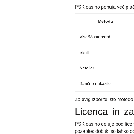
PSK casino ponuja več plač
Metoda
Visa/Mastercard
Skrill
Neteller
Bančno nakazilo
Za dvig izberite isto metodo
Licenca in za
PSK casino deluje pod lice
pozabite: dobitki so lahko 