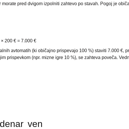
r morate pred dvigom izpolniti zahtevo po stavah. Pogoj je obič
 × 200 € = 7.000 €
lnih avtomatih (ki običajno prispevajo 100 %) staviti 7.000 €, 
ižjim prispevkom (npr. mizne igre 10 %), se zahteva poveča. Ved
 denar ven