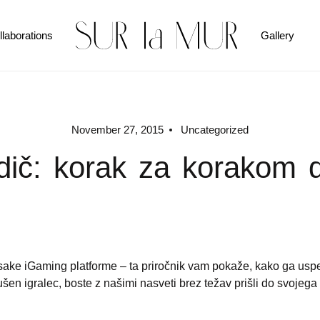
llaborations
Gallery
November 27, 2015
Uncategorized
ič: korak za korakom 
 vsake iGaming platforme – ta priročnik vam pokaže, kako ga usp
zkušen igralec, boste z našimi nasveti brez težav prišli do svojega