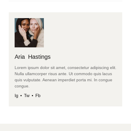
Aria Hastings
Lorem ipsum dolor sit amet, consectetur adipiscing elit.
Nulla ullamcorper risus ante. Ut commodo quis lacus
quis vulputate. Aenean imperdiet porta mi. In congue
congue.
Ig
Tw
Fb