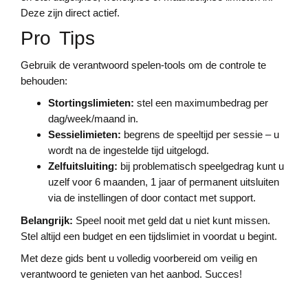
Deze zijn direct actief.
Pro Tips
Gebruik de verantwoord spelen‑tools om de controle te
behouden:
Stortingslimieten:
stel een maximumbedrag per
dag/week/maand in.
Sessielimieten:
begrens de speeltijd per sessie – u
wordt na de ingestelde tijd uitgelogd.
Zelfuitsluiting:
bij problematisch speelgedrag kunt u
uzelf voor 6 maanden, 1 jaar of permanent uitsluiten
via de instellingen of door contact met support.
Belangrijk:
Speel nooit met geld dat u niet kunt missen.
Stel altijd een budget en een tijdslimiet in voordat u begint.
Met deze gids bent u volledig voorbereid om veilig en
verantwoord te genieten van het aanbod. Succes!