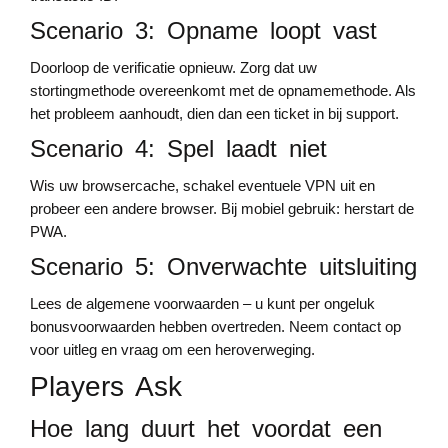
Scenario 3: Opname loopt vast
Doorloop de verificatie opnieuw. Zorg dat uw
stortingmethode overeenkomt met de opnamemethode. Als
het probleem aanhoudt, dien dan een ticket in bij support.
Scenario 4: Spel laadt niet
Wis uw browsercache, schakel eventuele VPN uit en
probeer een andere browser. Bij mobiel gebruik: herstart de
PWA.
Scenario 5: Onverwachte uitsluiting
Lees de algemene voorwaarden – u kunt per ongeluk
bonusvoorwaarden hebben overtreden. Neem contact op
voor uitleg en vraag om een heroverweging.
Players Ask
Hoe lang duurt het voordat een