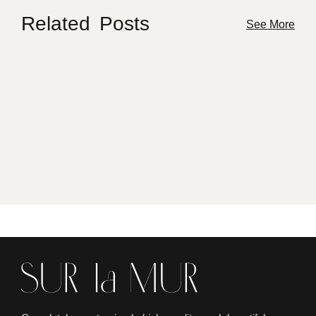
Related Posts
See More