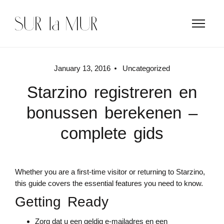
January 13, 2016
Uncategorized
Starzino registreren en
bonussen berekenen –
complete gids
Whether you are a first-time visitor or returning to
Starzino
,
this guide covers the essential features you need to know.
Getting Ready
Zorg dat u een geldig e‑mailadres en een