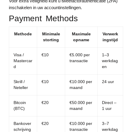
Voor extra veiligheid kunt u tweefactorauthenticatie (2FA)
inschakelen in uw accountinstellingen.
Payment Methods
Methode
Minimale
Maximale
Verwerk
storting
opname
ingstijd
Visa /
€10
€5.000 per
1–3
Mastercar
transactie
werkdag
d
en
Skrill /
€10
€10.000 per
24 uur
Neteller
maand
Bitcoin
€20
€50.000 per
Direct –
(BTC)
maand
1 uur
Bankover
€20
€10.000 per
3–7
schrijving
transactie
werkdag