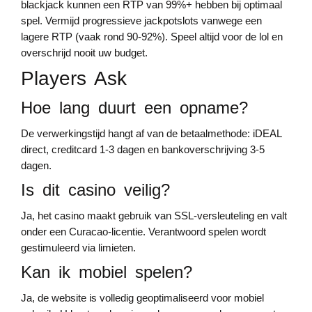
blackjack kunnen een RTP van 99%+ hebben bij optimaal
spel. Vermijd progressieve jackpotslots vanwege een
lagere RTP (vaak rond 90-92%). Speel altijd voor de lol en
overschrijd nooit uw budget.
Players Ask
Hoe lang duurt een opname?
De verwerkingstijd hangt af van de betaalmethode: iDEAL
direct, creditcard 1-3 dagen en bankoverschrijving 3-5
dagen.
Is dit casino veilig?
Ja, het casino maakt gebruik van SSL-versleuteling en valt
onder een Curacao-licentie. Verantwoord spelen wordt
gestimuleerd via limieten.
Kan ik mobiel spelen?
Ja, de website is volledig geoptimaliseerd voor mobiel