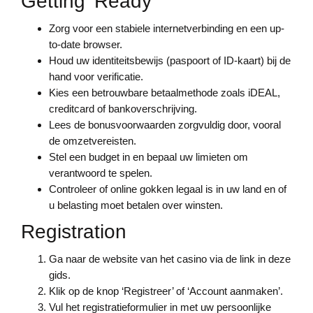
Getting Ready
Zorg voor een stabiele internetverbinding en een up-
to-date browser.
Houd uw identiteitsbewijs (paspoort of ID-kaart) bij de
hand voor verificatie.
Kies een betrouwbare betaalmethode zoals iDEAL,
creditcard of bankoverschrijving.
Lees de bonusvoorwaarden zorgvuldig door, vooral
de omzetvereisten.
Stel een budget in en bepaal uw limieten om
verantwoord te spelen.
Controleer of online gokken legaal is in uw land en of
u belasting moet betalen over winsten.
Registration
Ga naar de website van het casino via de link in deze
gids.
Klik op de knop ‘Registreer’ of ‘Account aanmaken’.
Vul het registratieformulier in met uw persoonlijke