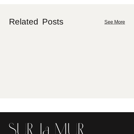
Related Posts
See More