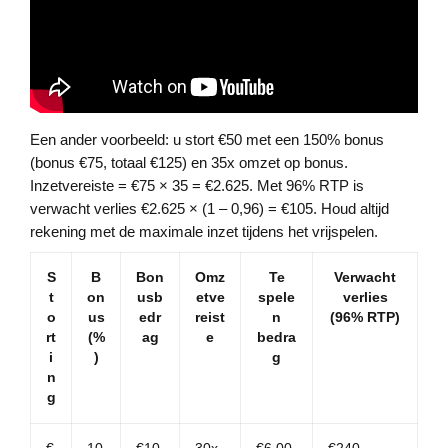
Een ander voorbeeld: u stort €50 met een 150% bonus
(bonus €75, totaal €125) en 35x omzet op bonus.
Inzetvereiste = €75 × 35 = €2.625. Met 96% RTP is
verwacht verlies €2.625 × (1 – 0,96) = €105. Houd altijd
rekening met de maximale inzet tijdens het vrijspelen.
S
B
Bon
Omz
Te
Verwacht
t
on
usb
etve
spele
verlies
o
us
edr
reist
n
(96% RTP)
rt
(%
ag
e
bedra
i
)
g
n
g