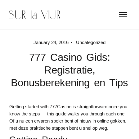
January 24, 2016
Uncategorized
777 Casino Gids:
Registratie,
Bonusberekening en Tips
Getting started with
777Casino
is straightforward once you
know the steps — this guide walks you through each one.
Of u nu een ervaren speler bent of nieuw in online gokken,
met deze praktische stappen bent u snel op weg.