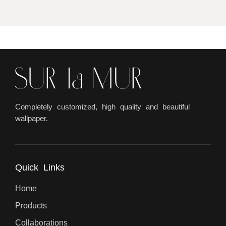
Completely customized, high quality and beautiful
wallpaper.
Quick Links
Home
Products
Collaborations