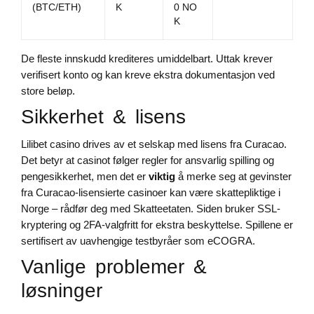
(BTC/ETH)
K
0 NO
K
De fleste innskudd krediteres umiddelbart. Uttak krever
verifisert konto og kan kreve ekstra dokumentasjon ved
store beløp.
Sikkerhet & lisens
Lilibet casino drives av et selskap med lisens fra Curacao.
Det betyr at casinot følger regler for ansvarlig spilling og
pengesikkerhet, men det er
viktig
å merke seg at gevinster
fra Curacao-lisensierte casinoer kan være skattepliktige i
Norge – rådfør deg med Skatteetaten. Siden bruker SSL-
kryptering og 2FA-valgfritt for ekstra beskyttelse. Spillene er
sertifisert av uavhengige testbyråer som eCOGRA.
Vanlige problemer &
løsninger