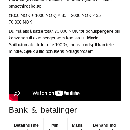
omsetningsbeløp
(1000 NOK + 1000 NOK) × 35 = 2000 NOK × 35 =
70 000 NOK
Du må altså satse totalt 70 000 NOK før bonuspengene blir
konvertert til ekte penger som kan tas ut.
Merk:
Spillautomater teller ofte 100 %, mens bordspill kan telle
mindre. Sjekk alltid bonusens bidragsprosent.
Bank & betalinger
Betalingsme
Min.
Maks.
Behandling