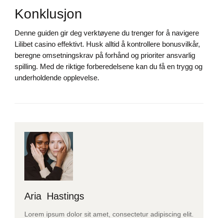
Konklusjon
Denne guiden gir deg verktøyene du trenger for å navigere
Lilibet casino effektivt. Husk alltid å kontrollere bonusvilkår,
beregne omsetningskrav på forhånd og prioriter ansvarlig
spilling. Med de riktige forberedelsene kan du få en trygg og
underholdende opplevelse.
Aria Hastings
Lorem ipsum dolor sit amet, consectetur adipiscing elit.