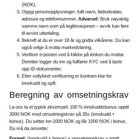
(NOK).
Oppgi personopplysninger: fullt navn, fødselsdato,
adresse og telefonnummer.
Advarsel:
Bruk nøyaktig
samme navn som på legitimasjonen – avvik kan føre
til avvist utbetaling.
Bekreft at du er over 18 år og godta vilkårene. Du kan
også velge å motta markedsføring.
Verifiser e-posten ved å klikke på lenken du mottar.
Deretter logger du inn og fullfører KYC ved å laste
opp ID-dokumenter.
Etter vellykket verifisering er kontoen klar for
innskudd og spill.
Beregning av omsetningskrav
La oss ta et typisk eksempel: 100 % innskuddsbonus opptil
3000 NOK med omsetningskrav på 35x (innskudd +
bonus). Du setter inn 1000 NOK og får 1000 NOK i bonus.
Du må da omsette:
Formel:
(innskudd + bonus) × omsetningskrav = totalt