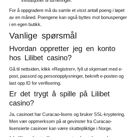
invitasjoner til turneringer.
For å oppgradere må du samle et visst antall poeng i løpet
av en måned. Poengene kan også byttes mot bonuspenger
i en egen butikk.
Vanlige spørsmål
Hvordan oppretter jeg en konto
hos Lilibet casino?
Gå til nettsiden, klikk «Registrer», fyll ut skjemaet med e-
post, passord og personopplysninger, bekreft e-posten og
last opp ID for verifisering.
Er det trygt å spille på Lilibet
casino?
Ja, casinoet har Curacao-lisens og bruker SSL-kryptering.
Men vær oppmerksom på at gevinster fra Curacao-
lisensierte casinoer kan være skattepliktige i Norge.