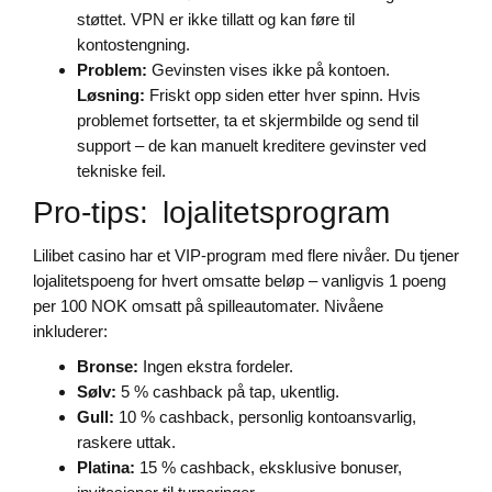
støttet. VPN er ikke tillatt og kan føre til
kontostengning.
Problem:
Gevinsten vises ikke på kontoen.
Løsning:
Friskt opp siden etter hver spinn. Hvis
problemet fortsetter, ta et skjermbilde og send til
support – de kan manuelt kreditere gevinster ved
tekniske feil.
Pro-tips: lojalitetsprogram
Lilibet casino har et VIP-program med flere nivåer. Du tjener
lojalitetspoeng for hvert omsatte beløp – vanligvis 1 poeng
per 100 NOK omsatt på spilleautomater. Nivåene
inkluderer:
Bronse:
Ingen ekstra fordeler.
Sølv:
5 % cashback på tap, ukentlig.
Gull:
10 % cashback, personlig kontoansvarlig,
raskere uttak.
Platina:
15 % cashback, eksklusive bonuser,