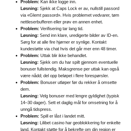
Problem:
Kan ikke logge inn.
Løsning:
Sjekk at Caps Lock er av, nullstill passord
via «Glemt passord». Hvis problemet vedvarer, tøm
nettleserbufferen eller prøv en annen enhet.
Problem:
Verifisering tar lang tid.
Løsning:
Send inn klare, uredigerte bilder av ID-en.
Sørg for at alle fire hjørner er synlige. Kontakt
kundestøtte via chat hvis det går mer enn 48 timer.
Problem:
Uttak blir ikke behandlet.
Løsning:
Sjekk om du har spilt gjennom eventuelle
bonuser fullstendig. Maksgrense per uttak kan også
være nådd; del opp beløpet i flere forespørsler.
Problem:
Bonuser utløper før du rekker å omsette
dem.
Løsning:
Velg bonuser med lengre gyldighet (typisk
14–30 dager). Sett et daglig mål for omsetning for å
unngå tidspress.
Problem:
Spill er låst i landet mitt.
Løsning:
Lilibet casino har geoblokkering for enkelte
land. Kontakt støtte for å bekrefte om din region er