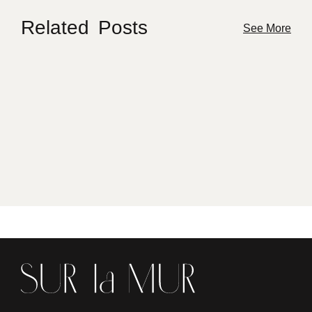
Related Posts
See More