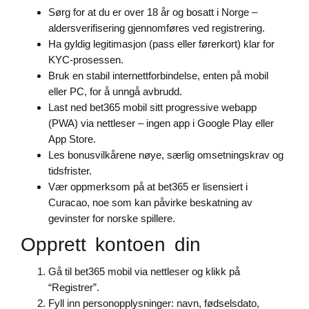
Sørg for at du er over 18 år og bosatt i Norge –
aldersverifisering gjennomføres ved registrering.
Ha gyldig legitimasjon (pass eller førerkort) klar for
KYC-prosessen.
Bruk en stabil internettforbindelse, enten på mobil
eller PC, for å unngå avbrudd.
Last ned bet365 mobil sitt progressive webapp
(PWA) via nettleser – ingen app i Google Play eller
App Store.
Les bonusvilkårene nøye, særlig omsetningskrav og
tidsfrister.
Vær oppmerksom på at bet365 er lisensiert i
Curacao, noe som kan påvirke beskatning av
gevinster for norske spillere.
Opprett kontoen din
Gå til bet365 mobil via nettleser og klikk på
“Registrer”.
Fyll inn personopplysninger: navn, fødselsdato,