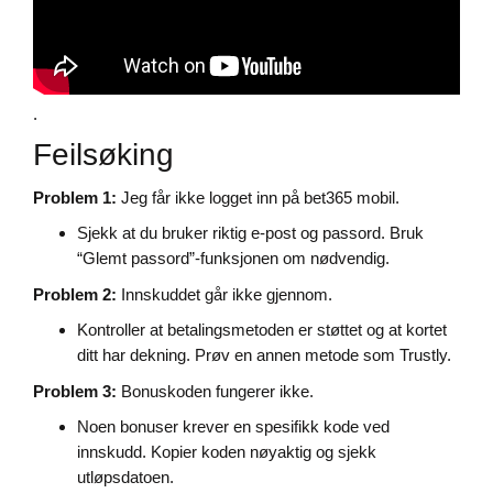
.
Feilsøking
Problem 1:
Jeg får ikke logget inn på bet365 mobil.
Sjekk at du bruker riktig e-post og passord. Bruk
“Glemt passord”-funksjonen om nødvendig.
Problem 2:
Innskuddet går ikke gjennom.
Kontroller at betalingsmetoden er støttet og at kortet
ditt har dekning. Prøv en annen metode som Trustly.
Problem 3:
Bonuskoden fungerer ikke.
Noen bonuser krever en spesifikk kode ved
innskudd. Kopier koden nøyaktig og sjekk
utløpsdatoen.