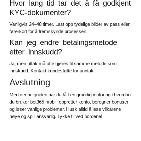
Hvor lang tid tar det å få godkjent
KYC-dokumenter?
Vanligvis 24–48 timer. Last opp tydelige bilder av pass eller
førerkort for å fremskynde prosessen.
Kan jeg endre betalingsmetode
etter innskudd?
Ja, men uttak må ofte gjøres til samme metode som
innskudd. Kontakt kundestøtte for unntak.
Avslutning
Med denne guiden har du fått en grundig innføring i hvordan
du bruker bet365 mobil, oppretter konto, beregner bonuser
og løser vanlige problemer. Husk alltid å lese vilkårene
nøye og spill ansvarlig. Lykke til ved bordene!