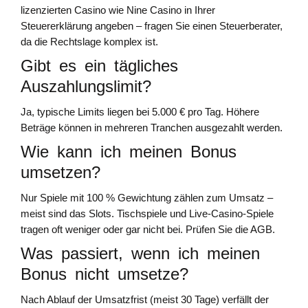
lizenzierten Casino wie Nine Casino in Ihrer
Steuererklärung angeben – fragen Sie einen Steuerberater,
da die Rechtslage komplex ist.
Gibt es ein tägliches
Auszahlungslimit?
Ja, typische Limits liegen bei 5.000 € pro Tag. Höhere
Beträge können in mehreren Tranchen ausgezahlt werden.
Wie kann ich meinen Bonus
umsetzen?
Nur Spiele mit 100 % Gewichtung zählen zum Umsatz –
meist sind das Slots. Tischspiele und Live-Casino-Spiele
tragen oft weniger oder gar nicht bei. Prüfen Sie die AGB.
Was passiert, wenn ich meinen
Bonus nicht umsetze?
Nach Ablauf der Umsatzfrist (meist 30 Tage) verfällt der