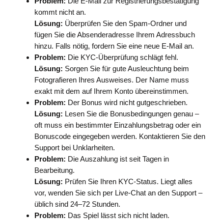
Problem:
Die E-Mail zur Registrierungsbestätigung
kommt nicht an.
Lösung:
Überprüfen Sie den Spam-Ordner und
fügen Sie die Absenderadresse Ihrem Adressbuch
hinzu. Falls nötig, fordern Sie eine neue E-Mail an.
Problem:
Die KYC-Überprüfung schlägt fehl.
Lösung:
Sorgen Sie für gute Ausleuchtung beim
Fotografieren Ihres Ausweises. Der Name muss
exakt mit dem auf Ihrem Konto übereinstimmen.
Problem:
Der Bonus wird nicht gutgeschrieben.
Lösung:
Lesen Sie die Bonusbedingungen genau –
oft muss ein bestimmter Einzahlungsbetrag oder ein
Bonuscode eingegeben werden. Kontaktieren Sie den
Support bei Unklarheiten.
Problem:
Die Auszahlung ist seit Tagen in
Bearbeitung.
Lösung:
Prüfen Sie Ihren KYC-Status. Liegt alles
vor, wenden Sie sich per Live-Chat an den Support –
üblich sind 24–72 Stunden.
Problem:
Das Spiel lässt sich nicht laden.