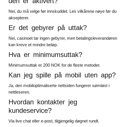
den er aktivert?
Nei, du må velge før innskuddet. Les vilkårene nøye før du
aksepterer.
Er det gebyrer på uttak?
Nei, casinoet tar ingen gebyrer, men betalingsleverandøren
kan kreve et mindre beløp.
Hva er minimumsuttak?
Minimumsuttak er 200 NOK for de fleste metoder.
Kan jeg spille på mobil uten app?
Ja, den mobiloptimaliserte nettsiden fungerer sømløst i
nettleseren.
Hvordan kontakter jeg
kundeservice?
Via live chat eller e-post, tilgjengelig døgnet rundt.