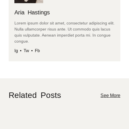
Aria Hastings
Lorem ipsum dolor sit amet, consectetur adipiscing elit.
Nulla ullamcorper risus ante. Ut commodo quis lacus
quis vulputate. Aenean imperdiet porta mi. In congue
congue.
Ig
Tw
Fb
Related Posts
See More