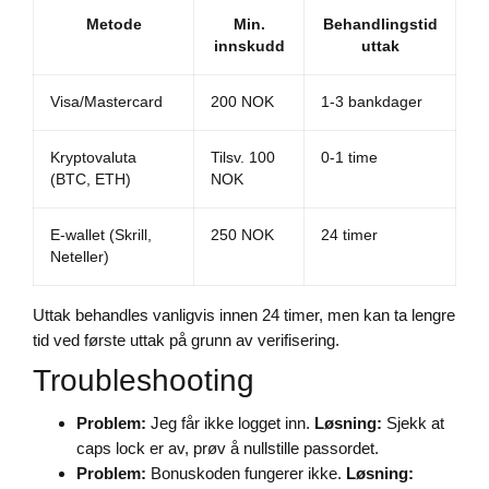
Metode
Min.
Behandlingstid
innskudd
uttak
Visa/Mastercard
200 NOK
1-3 bankdager
Kryptovaluta
Tilsv. 100
0-1 time
(BTC, ETH)
NOK
E-wallet (Skrill,
250 NOK
24 timer
Neteller)
Uttak behandles vanligvis innen 24 timer, men kan ta lengre
tid ved første uttak på grunn av verifisering.
Troubleshooting
Problem:
Jeg får ikke logget inn.
Løsning:
Sjekk at
caps lock er av, prøv å nullstille passordet.
Problem:
Bonuskoden fungerer ikke.
Løsning: