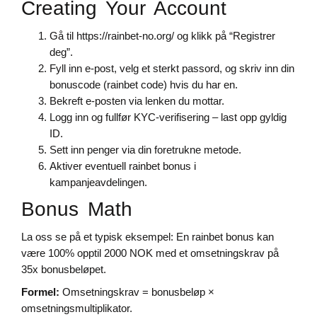
Creating Your Account
Gå til
https://rainbet-no.org/
og klikk på “Registrer
deg”.
Fyll inn e-post, velg et sterkt passord, og skriv inn din
bonuscode (rainbet code) hvis du har en.
Bekreft e-posten via lenken du mottar.
Logg inn og fullfør KYC-verifisering – last opp gyldig
ID.
Sett inn penger via din foretrukne metode.
Aktiver eventuell rainbet bonus i
kampanjeavdelingen.
Bonus Math
La oss se på et typisk eksempel: En rainbet bonus kan
være 100% opptil 2000 NOK med et omsetningskrav på
35x bonusbeløpet.
Formel:
Omsetningskrav = bonusbeløp ×
omsetningsmultiplikator.