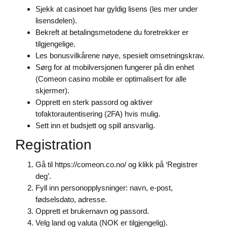
Sjekk at casinoet har gyldig lisens (les mer under
lisensdelen).
Bekreft at betalingsmetodene du foretrekker er
tilgjengelige.
Les bonusvilkårene nøye, spesielt omsetningskrav.
Sørg for at mobilversjonen fungerer på din enhet
(Comeon casino mobile er optimalisert for alle
skjermer).
Opprett en sterk passord og aktiver
tofaktorautentisering (2FA) hvis mulig.
Sett inn et budsjett og spill ansvarlig.
Registration
Gå til
https://comeon.co.no/
og klikk på ‘Registrer
deg’.
Fyll inn personopplysninger: navn, e-post,
fødselsdato, adresse.
Opprett et brukernavn og passord.
Velg land og valuta (NOK er tilgjengelig).