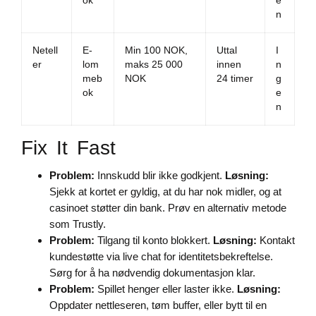
ok
e
n
Netell
E-
Min 100 NOK,
Uttal
I
er
lom
maks 25 000
innen
n
meb
NOK
24 timer
g
ok
e
n
Fix It Fast
Problem:
Innskudd blir ikke godkjent.
Løsning:
Sjekk at kortet er gyldig, at du har nok midler, og at
casinoet støtter din bank. Prøv en alternativ metode
som Trustly.
Problem:
Tilgang til konto blokkert.
Løsning:
Kontakt
kundestøtte via live chat for identitetsbekreftelse.
Sørg for å ha nødvendig dokumentasjon klar.
Problem:
Spillet henger eller laster ikke.
Løsning:
Oppdater nettleseren, tøm buffer, eller bytt til en