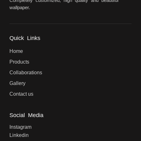
Completely customized, high quality and beautiful
wallpaper.
Quick Links
Home
Products
Collaborations
Gallery
Contact us
Social Media
Instagram
Linkedin