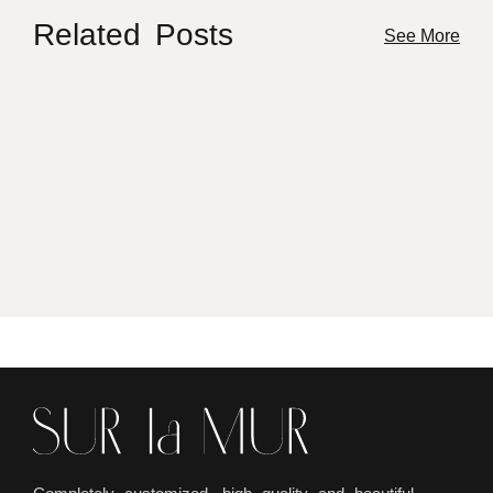
Related Posts
See More