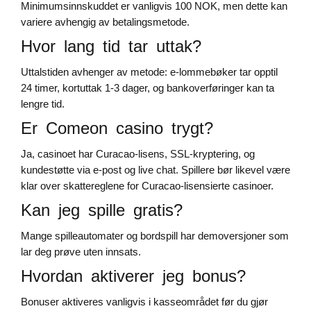
Minimumsinnskuddet er vanligvis 100 NOK, men dette kan
variere avhengig av betalingsmetode.
Hvor lang tid tar uttak?
Uttalstiden avhenger av metode: e-lommebøker tar opptil
24 timer, kortuttak 1-3 dager, og bankoverføringer kan ta
lengre tid.
Er Comeon casino trygt?
Ja, casinoet har Curacao-lisens, SSL-kryptering, og
kundestøtte via e-post og live chat. Spillere bør likevel være
klar over skattereglene for Curacao-lisensierte casinoer.
Kan jeg spille gratis?
Mange spilleautomater og bordspill har demoversjoner som
lar deg prøve uten innsats.
Hvordan aktiverer jeg bonus?
Bonuser aktiveres vanligvis i kasseområdet før du gjør