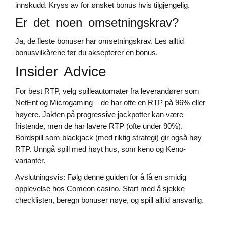
innskudd. Kryss av for ønsket bonus hvis tilgjengelig.
Er det noen omsetningskrav?
Ja, de fleste bonuser har omsetningskrav. Les alltid
bonusvilkårene før du aksepterer en bonus.
Insider Advice
For best RTP, velg spilleautomater fra leverandører som
NetEnt og Microgaming – de har ofte en RTP på 96% eller
høyere. Jakten på progressive jackpotter kan være
fristende, men de har lavere RTP (ofte under 90%).
Bordspill som blackjack (med riktig strategi) gir også høy
RTP. Unngå spill med høyt hus, som keno og Keno-
varianter.
Avslutningsvis: Følg denne guiden for å få en smidig
opplevelse hos Comeon casino. Start med å sjekke
checklisten, beregn bonuser nøye, og spill alltid ansvarlig.