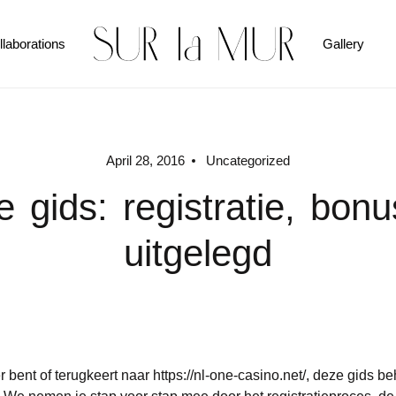
llaborations
Gallery
April 28, 2016
Uncategorized
 gids: registratie, bonu
uitgelegd
r bent of terugkeert naar
https://nl-one-casino.net/
, deze gids be