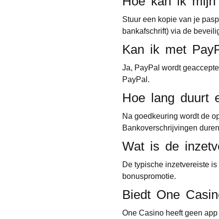
Hoe kan ik mijn 
Stuur een kopie van je paspo
bankafschrift) via de beveil
Kan ik met PayP
Ja, PayPal wordt geaccepte
PayPal.
Hoe lang duurt
Na goedkeuring wordt de o
Bankoverschrijvingen duren 
Wat is de inzet
De typische inzetvereiste i
bonuspromotie.
Biedt One Casin
One Casino heeft geen app i