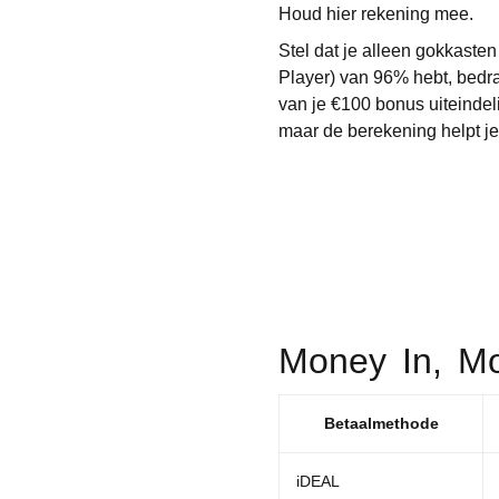
Houd hier rekening mee.
Stel dat je alleen gokkaste
Player) van 96% hebt, bedraa
van je €100 bonus uiteindel
maar de berekening helpt je 
Money In, M
Betaalmethode
iDEAL