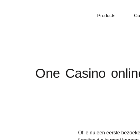
Products
Co
One Casino online
Of je nu een eerste bezoeke