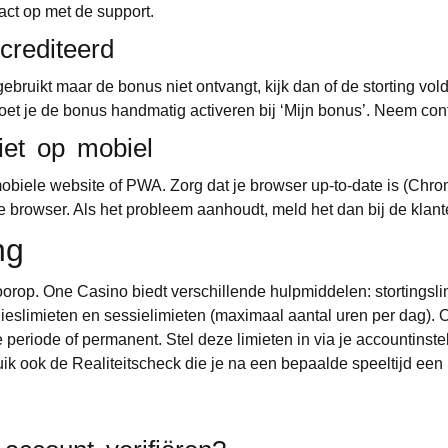
ct op met de support.
crediteerd
ebruikt maar de bonus niet ontvangt, kijk dan of de storting vol
t je de bonus handmatig activeren bij ‘Mijn bonus’. Neem cont
iet op mobiel
biele website of PWA. Zorg dat je browser up‑to‑date is (Chrom
 browser. Als het probleem aanhoudt, meld het dan bij de klant
ng
orop. One Casino biedt verschillende hulpmiddelen: stortingslim
lieslimieten en sessielimieten (maximaal aantal uren per dag). O
 periode of permanent. Stel deze limieten in via je accountinste
ik ook de Realiteitscheck die je na een bepaalde speeltijd een 