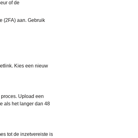
eur of de
e (2FA) aan. Gebruik
etlink. Kies een nieuw
t proces. Upload een
e als het langer dan 48
 tot de inzetvereiste is