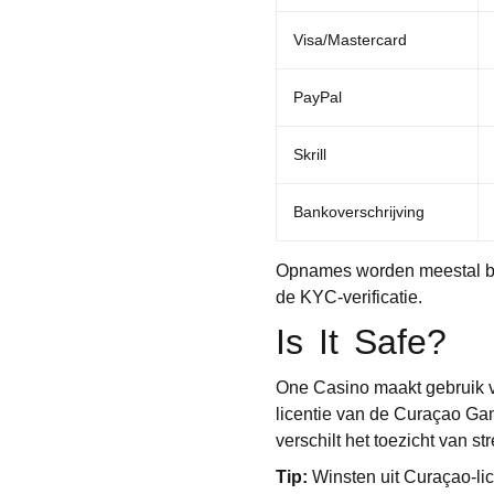
Visa/Mastercard
PayPal
Skrill
Bankoverschrijving
Opnames worden meestal bi
de KYC-verificatie.
Is It Safe?
One Casino maakt gebruik v
licentie van de Curaçao Gam
verschilt het toezicht van s
Tip:
Winsten uit Curaçao‑lic