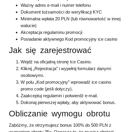
Ważny adres e-mail i numer telefonu
Dokument tożsamości do weryfikacji KYC
Minimalna wpłata 20 PLN (lub równowartość w innej
walucie)
Akceptacja regulaminu promocji
Posiadanie aktywnego
Kod promocyjny ice casino
Jak się zarejestrować
Wejdź na oficjalną stronę Ice Casino.
Kliknij „Rejestracja” i wypełnij formularz danymi
osobowymi.
W polu „Kod promocyjny” wprowadź ice casino
promo code (jeśli dotyczy).
Zaakceptuj regulamin i potwierdź e-mail.
Dokonaj pierwszej wpłaty, aby aktywować bonus.
Obliczanie wymogu obrotu
Zabóżmy, że otrzymujesz bonus 100% do 500 PLN z
wymogiem obrotu 35x. Oznacza to, że musisz obrócić