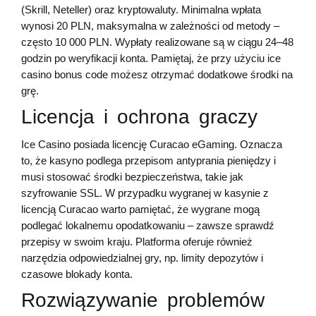
(Skrill, Neteller) oraz kryptowaluty. Minimalna wpłata
wynosi 20 PLN, maksymalna w zależności od metody –
często 10 000 PLN. Wypłaty realizowane są w ciągu 24–48
godzin po weryfikacji konta. Pamiętaj, że przy użyciu ice
casino bonus code możesz otrzymać dodatkowe środki na
grę.
Licencja i ochrona graczy
Ice Casino posiada licencję Curacao eGaming. Oznacza
to, że kasyno podlega przepisom antyprania pieniędzy i
musi stosować środki bezpieczeństwa, takie jak
szyfrowanie SSL. W przypadku wygranej w kasynie z
licencją Curacao warto pamiętać, że wygrane mogą
podlegać lokalnemu opodatkowaniu – zawsze sprawdź
przepisy w swoim kraju. Platforma oferuje również
narzędzia odpowiedzialnej gry, np. limity depozytów i
czasowe blokady konta.
Rozwiązywanie problemów