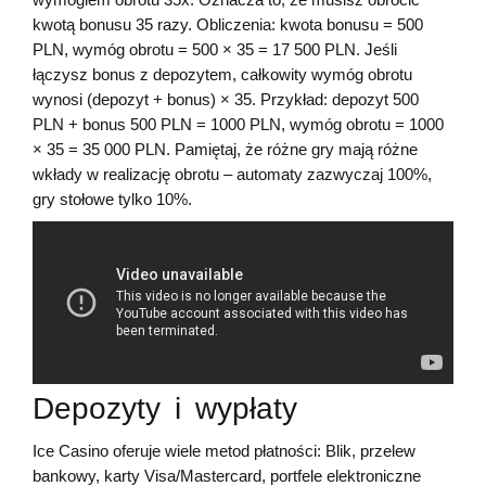
kwotą bonusu 35 razy. Obliczenia: kwota bonusu = 500
PLN, wymóg obrotu = 500 × 35 = 17 500 PLN. Jeśli
łączysz bonus z depozytem, całkowity wymóg obrotu
wynosi (depozyt + bonus) × 35. Przykład: depozyt 500
PLN + bonus 500 PLN = 1000 PLN, wymóg obrotu = 1000
× 35 = 35 000 PLN. Pamiętaj, że różne gry mają różne
wkłady w realizację obrotu – automaty zazwyczaj 100%,
gry stołowe tylko 10%.
Depozyty i wypłaty
Ice Casino oferuje wiele metod płatności: Blik, przelew
bankowy, karty Visa/Mastercard, portfele elektroniczne