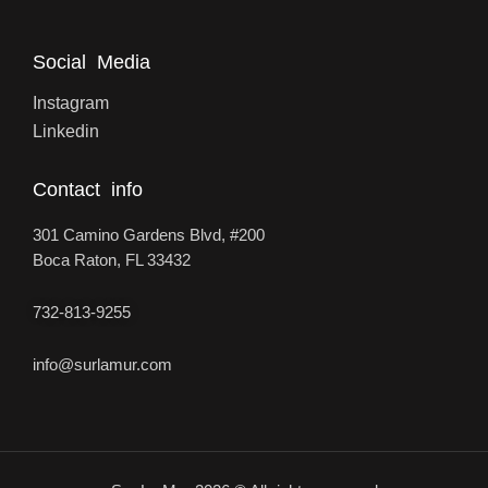
Social Media
Instagram
Linkedin
Contact info
301 Camino Gardens Blvd, #200
Boca Raton, FL 33432
732-813-9255
info@surlamur.com