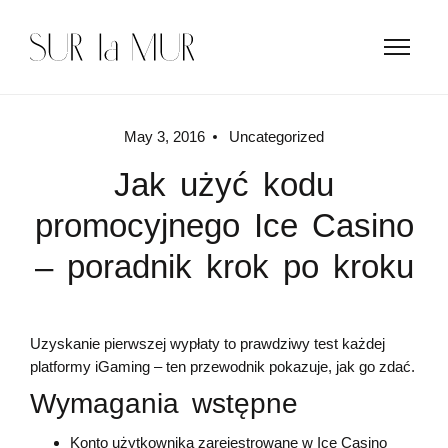
May 3, 2016
Uncategorized
Jak użyć kodu
promocyjnego Ice Casino
– poradnik krok po kroku
Uzyskanie pierwszej wypłaty to prawdziwy test każdej
platformy iGaming – ten przewodnik pokazuje, jak go zdać.
Wymagania wstępne
Konto użytkownika zarejestrowane w Ice Casino