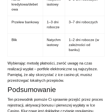
kredytowa/debet
iastowy
owa
Przelew bankowy
1–3 dni
3–7 dni roboczych
robocze
Blik
Natychm
1–2 dni robocze (w
iastowy
zależności od
banku)
Wybierając metodę płatności, zwróć uwagę na czas
realizacji wypłat – portfele elektroniczne są najszybsze.
Pamiętaj, że aby skorzystać z ice casino pl, musisz
przestrzegać lokalnych przepisów.
Podsumowanie
Ten przewodnik pomoże Ci sprawnie przejść przez proces
rejestracji, aktywacji bonusu i pierwszej wypłaty w Ice
Casino. Kluczowe jest dokładne czytanie regulaminu