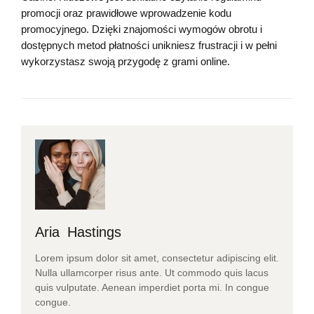
promocji oraz prawidłowe wprowadzenie kodu
promocyjnego. Dzięki znajomości wymogów obrotu i
dostępnych metod płatności unikniesz frustracji i w pełni
wykorzystasz swoją przygodę z grami online.
Aria Hastings
Lorem ipsum dolor sit amet, consectetur adipiscing elit.
Nulla ullamcorper risus ante. Ut commodo quis lacus
quis vulputate. Aenean imperdiet porta mi. In congue
congue.