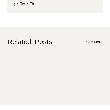
Ig
Tw
Fb
Related Posts
See More