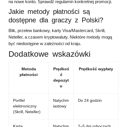
na nowe konto. Sprawdź regulamin konkretnej promocji.
Jakie metody płatności są
dostępne dla graczy z Polski?
Blik, przelew bankowy, karty Visa/Mastercard, Skrill,
Neteller, a czasem kryptowaluty. Niektóre metody mogą
być niedostępne w zależności od kraju.
Dodatkowe wskazówki
Metoda
Prędkoś
Prędkość wypłaty
płatności
ć
depozyt
u
Portfel
Natychm
Do 24 godzin
elektroniczny
iastowy
(Skrill, Neteller)
Karta
Natychm
2–5 dni roboczych