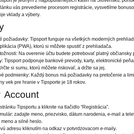
ipsport je jedným z najpopulárnejších kasín na Slovensku, ponúk
 článku vás prevedieme procesom registrácie, vysvetlíme bonus
je vklady a výbery.
y
é požiadavky: Tipsport funguje na všetkých moderných prehlia
likácia (PWA), ktorú si môžete spustiť z prehliadača.
otožnosti: Na overenie účtu budete potrebovať platný občiansky
y: Tipsport podporuje bankové prevody, karty, elektronické peňa
rčte si sumu, ktorú môžete riskovať, a držte sa jej.
vé podmienky: Každý bonus má požiadavky na pretočenie a limi
ny vek pre hranie v Tipsporte je 18 rokov.
r Account
tránku Tipsportu a kliknite na tlačidlo “Registrácia”.
rmulár: zadajte meno, priezvisko, dátum narodenia, e-mail a tele
é meno a silné heslo.
ovú adresu kliknutím na odkaz v potvrdzovacom e-maily.