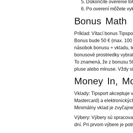
Dokončite overenie to
Po overení môžete vyk
Bonus Math
Príklad: Vítací bonus Tipsp
Bonus bude 50 € (max. 100 €
násobok bonusu + vkladu, te
bonusové prostriedky vybrať.
To znamená, že z bonusu 50 
pluse alebo mínuse. Vždy si
Money In, M
Vklady: Tipsport akceptuje 
Mastercard) a elektronickýc
Minimálny vklad je zvyčajne
Výbery: Výbery sú spracova
dní. Pri prvom výbere je p