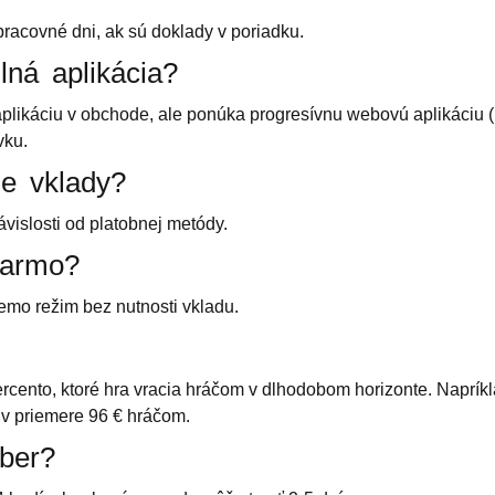
pracovné dni, ak sú doklady v poriadku.
lná aplikácia?
plikáciu v obchode, ale ponúka progresívnu webovú aplikáciu (
vku.
e vklady?
ávislosti od platobnej metódy.
darmo?
mo režim bez nutnosti vkladu.
percento, ktoré hra vracia hráčom v dlhodobom horizonte. Napr
 v priemere 96 € hráčom.
ýber?