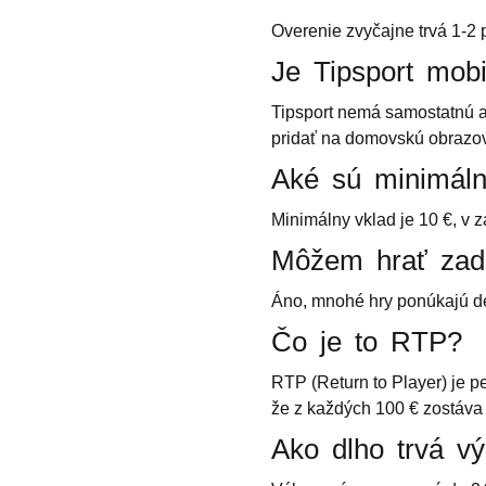
Overenie zvyčajne trvá 1-2 
Je Tipsport mobi
Tipsport nemá samostatnú a
pridať na domovskú obrazo
Aké sú minimáln
Minimálny vklad je 10 €, v z
Môžem hrať za
Áno, mnohé hry ponúkajú de
Čo je to RTP?
RTP (Return to Player) je 
že z každých 100 € zostáva
Ako dlho trvá v