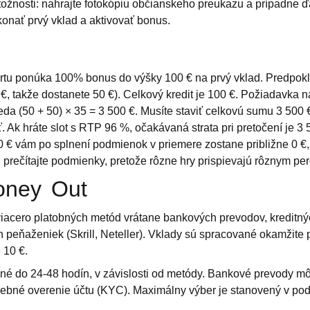
tožnosti: nahrajte fotokópiu občianskeho preukazu a prípadne 
onať prvý vklad a aktivovať bonus.
ortu ponúka 100% bonus do výšky 100 € na prvý vklad. Predpokl
, takže dostanete 50 €). Celkový kredit je 100 €. Požiadavka na
da (50 + 50) × 35 = 3 500 €. Musíte staviť celkovú sumu 3 500 
 Ak hráte slot s RTP 96 %, očakávaná strata pri pretočení je 3 5
€ vám po splnení podmienok v priemere zostane približne 0 €, 
 prečítajte podmienky, pretože rôzne hry prispievajú rôznym pe
oney Out
viacero platobných metód vrátane bankových prevodov, kreditnýc
h peňaženiek (Skrill, Neteller). Vklady sú spracované okamžite 
 10 €.
né do 24-48 hodín, v závislosti od metódy. Bankové prevody mô
otrebné overenie účtu (KYC). Maximálny výber je stanovený v p