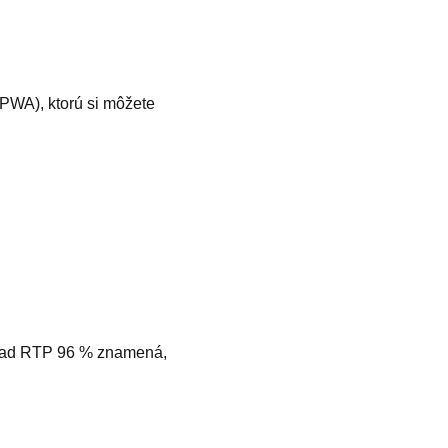
PWA), ktorú si môžete
íklad RTP 96 % znamená,