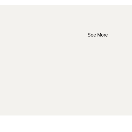
See More