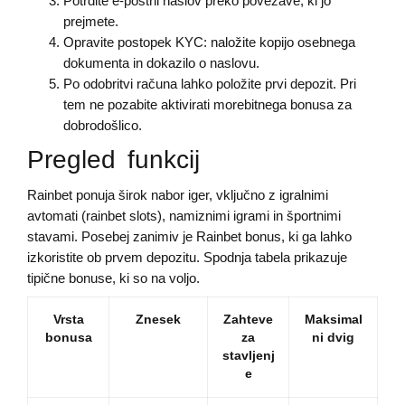
Potrdite e-poštni naslov preko povezave, ki jo
prejmete.
Opravite postopek KYC: naložite kopijo osebnega
dokumenta in dokazilo o naslovu.
Po odobritvi računa lahko položite prvi depozit. Pri
tem ne pozabite aktivirati morebitnega bonusa za
dobrodošlico.
Pregled funkcij
Rainbet ponuja širok nabor iger, vključno z igralnimi
avtomati (rainbet slots), namiznimi igrami in športnimi
stavami. Posebej zanimiv je Rainbet bonus, ki ga lahko
izkoristite ob prvem depozitu. Spodnja tabela prikazuje
tipične bonuse, ki so na voljo.
Vrsta
Znesek
Zahteve
Maksimal
bonusa
za
ni dvig
stavljenj
e