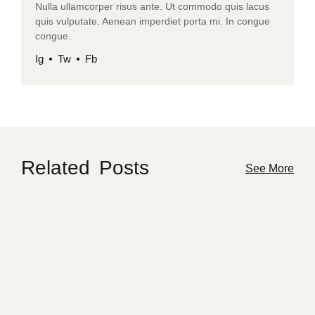
Nulla ullamcorper risus ante. Ut commodo quis lacus
quis vulputate. Aenean imperdiet porta mi. In congue
congue.
Ig
Tw
Fb
Related Posts
See More