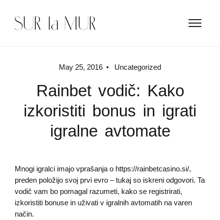
May 25, 2016
Uncategorized
Rainbet vodič: Kako
izkoristiti bonus in igrati
igralne avtomate
Mnogi igralci imajo vprašanja o
https://rainbetcasino.si/
,
preden položijo svoj prvi evro – tukaj so iskreni odgovori. Ta
vodič vam bo pomagal razumeti, kako se registrirati,
izkoristiti bonuse in uživati v igralnih avtomatih na varen
način.