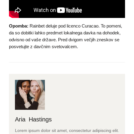
Opomba:
Rainbet deluje pod licenco Curacao. To pomeni,
da so dobitki lahko predmet lokalnega davka na dohodek,
odvisno od vaše države. Pred dvigom večjih zneskov se
posvetujte z davčnim svetovalcem.
Aria Hastings
Lorem ipsum dolor sit amet, consectetur adipiscing elit.