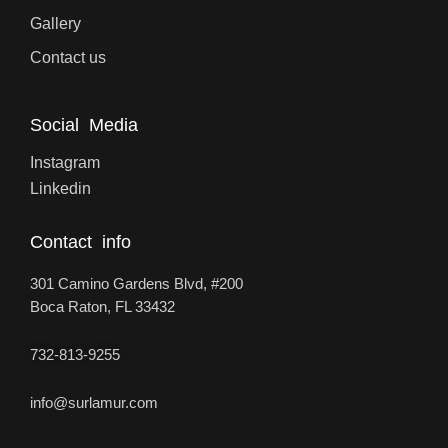
Gallery
Contact us
Social Media
Instagram
Linkedin
Contact info
301 Camino Gardens Blvd, #200
Boca Raton, FL 33432
732-813-9255
info@surlamur.com