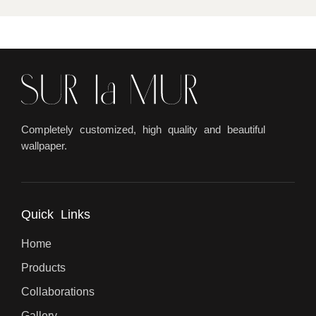
Completely customized, high quality and beautiful
wallpaper.
Quick Links
Home
Products
Collaborations
Gallery