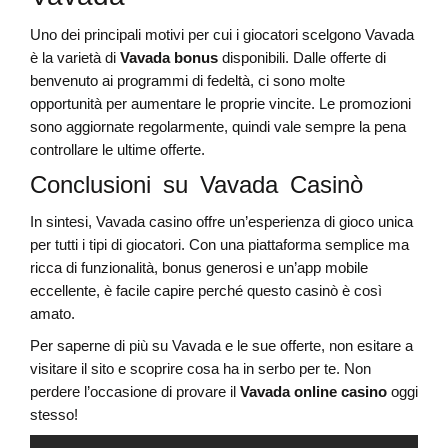
Uno dei principali motivi per cui i giocatori scelgono Vavada
è la varietà di
Vavada bonus
disponibili. Dalle offerte di
benvenuto ai programmi di fedeltà, ci sono molte
opportunità per aumentare le proprie vincite. Le promozioni
sono aggiornate regolarmente, quindi vale sempre la pena
controllare le ultime offerte.
Conclusioni su Vavada Casinò
In sintesi,
Vavada casino
offre un’esperienza di gioco unica
per tutti i tipi di giocatori. Con una piattaforma semplice ma
ricca di funzionalità, bonus generosi e un’app mobile
eccellente, è facile capire perché questo casinò è così
amato.
Per saperne di più su Vavada e le sue offerte, non esitare a
visitare il sito e scoprire cosa ha in serbo per te. Non
perdere l’occasione di provare il
Vavada online casino
oggi
stesso!