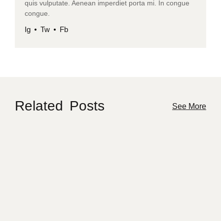
quis vulputate. Aenean imperdiet porta mi. In congue
congue.
Ig
Tw
Fb
Related Posts
See More