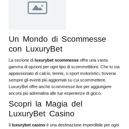
Un Mondo di Scommesse
con LuxuryBet
La sezione di
luxurybet scommesse
offre una vasta
gamma di opzioni per ogni tipo di scommettitore. Che tu sia
appassionato di calcio, tennis, o sport motoristici, troverai
sempre gli eventi più aggiornati su cui scommettere.
LuxuryBet offre anche scommesse live per aggiungere
ancora più adrenalina alle tue esperienze di gioco.
Scopri la Magia del
LuxuryBet Casino
Il
luxurybet casino
è una destinazione imperdibile per ogni