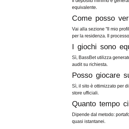
Il deposito minimo è general
equivalente.
Come posso veri
Vai alla sezione “Il mio prof
per la residenza. Il processo
I giochi sono eq
Sì, BassBet utilizza generato
audit su richiesta.
Posso giocare s
Sì, il sito è ottimizzato pe
store ufficiali.
Quanto tempo ci
Dipende dal metodo: portafogli
quasi istantanei.