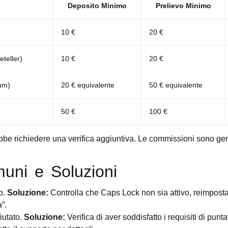
Deposito Minimo
Prelievo Minimo
10 €
20 €
eteller)
10 €
20 €
eum)
20 € equivalente
50 € equivalente
50 €
100 €
rebbe richiedere una verifica aggiuntiva. Le commissioni sono ge
uni e Soluzioni
to.
Soluzione:
Controlla che Caps Lock non sia attivo, reimposta
”.
fiutato.
Soluzione:
Verifica di aver soddisfatto i requisiti di puntat