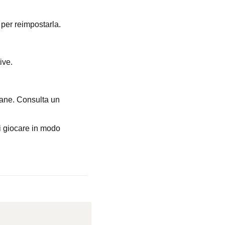
 per reimpostarla.
ive.
liane. Consulta un
i giocare in modo