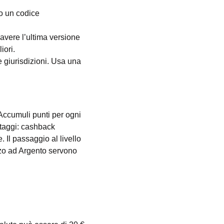
no un codice
avere l’ultima versione
iori.
 giurisdizioni. Usa una
 Accumuli punti per ogni
antaggi: cashback
. Il passaggio al livello
zo ad Argento servono