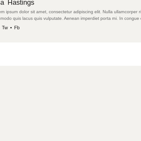
ia Hastings
m ipsum dolor sit amet, consectetur adipiscing elit. Nulla ullamcorper r
modo quis lacus quis vulputate. Aenean imperdiet porta mi. In congue
Tw
Fb