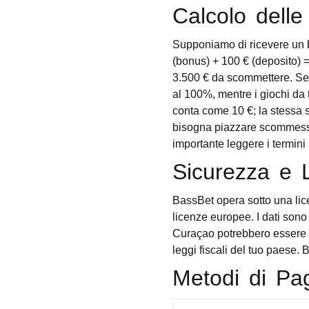
Calcolo delle
Supponiamo di ricevere un b
(bonus) + 100 € (deposito) =
3.500 € da scommettere. Se 
al 100%, mentre i giochi d
conta come 10 €; la stessa 
bisogna piazzare scommesse 
importante leggere i termini
Sicurezza e 
BassBet opera sotto una lic
licenze europee. I dati sono 
Curaçao potrebbero essere so
leggi fiscali del tuo paese.
Metodi di P