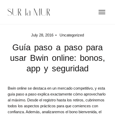
July 28, 2016
Uncategorized
Guía paso a paso para
usar Bwin online: bonos,
app y seguridad
Bwin online
se destaca en un mercado competitivo, y esta
guía paso a paso explica exactamente cómo aprovecharlo
al máximo. Desde el registro hasta los retiros, cubriremos
todos los aspectos prácticos para que comiences con
confianza. Además, analizaremos el bono bienvenida, el