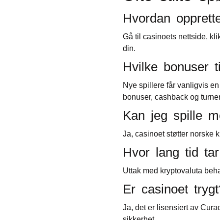
Hvordan opprett
Gå til casinoets nettside, k
din.
Hvilke bonuser t
Nye spillere får vanligvis en
bonuser, cashback og turner
Kan jeg spille 
Ja, casinoet støtter norske 
Hvor lang tid tar
Uttak med kryptovaluta beha
Er casinoet trygt
Ja, det er lisensiert av Cur
sikkerhet.