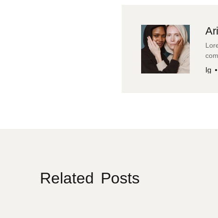
Ar
Lore
com
Ig
Related Posts