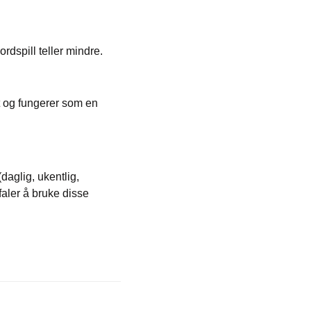
rdspill teller mindre.
t og fungerer som en
daglig, ukentlig,
faler å bruke disse