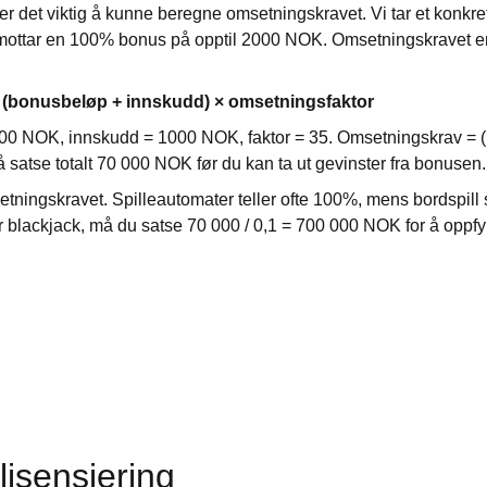
er det viktig å kunne beregne omsetningskravet. Vi tar et konkre
ottar en 100% bonus på opptil 2000 NOK. Omsetningskravet e
(bonusbeløp + innskudd) × omsetningsfaktor
000 NOK, innskudd = 1000 NOK, faktor = 35. Omsetningskrav = (
 satse totalt 70 000 NOK før du kan ta ut gevinster fra bonusen.
omsetningskravet. Spilleautomater teller ofte 100%, mens bordspill
blackjack, må du satse 70 000 / 0,1 = 700 000 NOK for å oppfyll
lisensiering