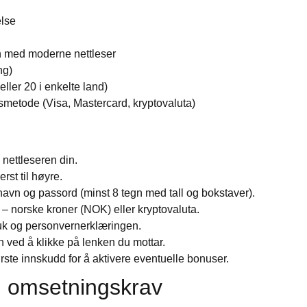
else
n med moderne nettleser
ng)
ller 20 i enkelte land)
smetode (Visa, Mastercard, kryptovaluta)
 nettleseren din.
rst til høyre.
rnavn og passord (minst 8 tegn med tall og bokstaver).
a – norske kroner (NOK) eller kryptovaluta.
ruk og personvernerklæringen.
 ved å klikke på lenken du mottar.
ørste innskudd for å aktivere eventuelle bonuser.
 omsetningskrav