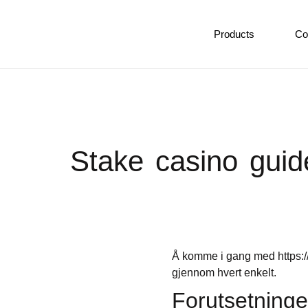
Products
Co
Stake casino guide
Å komme i gang med
https:
gjennom hvert enkelt.
Forutsetninge