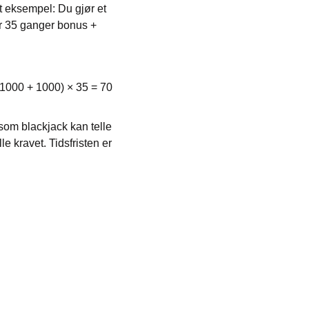
t eksempel: Du gjør et
r 35 ganger bonus +
1000 + 1000) × 35 = 70
 som blackjack kan telle
e kravet. Tidsfristen er