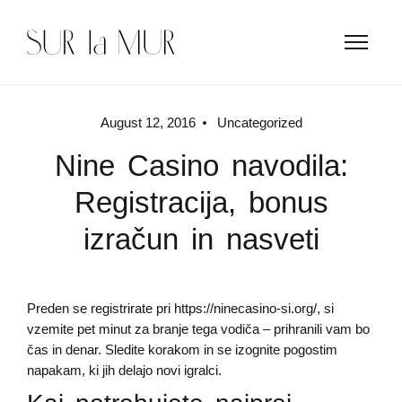
August 12, 2016
Uncategorized
Nine Casino navodila:
Registracija, bonus
izračun in nasveti
Preden se registrirate pri
https://ninecasino-si.org/
, si
vzemite pet minut za branje tega vodiča – prihranili vam bo
čas in denar. Sledite korakom in se izognite pogostim
napakam, ki jih delajo novi igralci.