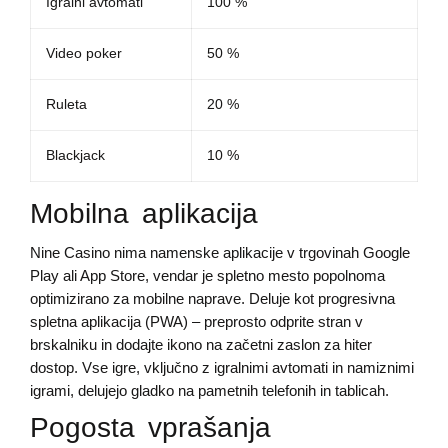
Igralni avtomati
100 %
Video poker
50 %
Ruleta
20 %
Blackjack
10 %
Mobilna aplikacija
Nine Casino nima namenske aplikacije v trgovinah Google
Play ali App Store, vendar je spletno mesto popolnoma
optimizirano za mobilne naprave. Deluje kot progresivna
spletna aplikacija (PWA) – preprosto odprite stran v
brskalniku in dodajte ikono na začetni zaslon za hiter
dostop. Vse igre, vključno z igralnimi avtomati in namiznimi
igrami, delujejo gladko na pametnih telefonih in tablicah.
Pogosta vprašanja