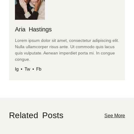
Aria Hastings
Lorem ipsum dolor sit amet, consectetur adipiscing elit.
Nulla ullamcorper risus ante. Ut commodo quis lacus
quis vulputate. Aenean imperdiet porta mi. In congue
congue.
Ig
Tw
Fb
Related Posts
See More