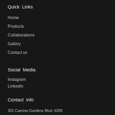
Quick Links
Home
Products
Collaborations
Gallery
Contact us
Social Media
Instagram
Linkedin
Contact info
301 Camino Gardens Blvd, #200