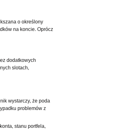
iększana o określony
rodków na koncie. Oprócz
 bez dodatkowych
nych slotach,
wnik wystarczy, że poda
przypadku problemów z
onta, stanu portfela,