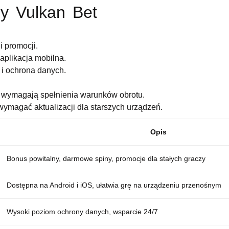
sy Vulkan Bet
i promocji.
plikacja mobilna.
i ochrona danych.
 wymagają spełnienia warunków obrotu.
wymagać aktualizacji dla starszych urządzeń.
Opis
Bonus powitalny, darmowe spiny, promocje dla stałych graczy
Dostępna na Android i iOS, ułatwia grę na urządzeniu przenośnym
Wysoki poziom ochrony danych, wsparcie 24/7