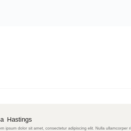
ia Hastings
m ipsum dolor sit amet, consectetur adipiscing elit. Nulla ullamcorper r