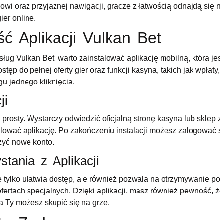
sowi oraz przyjaznej nawigacji, gracze z łatwością odnajdą się n
ier online.
ć Aplikacji Vulkan Bet
ług Vulkan Bet, warto zainstalować aplikację mobilną, która j
stęp do pełnej oferty gier oraz funkcji kasyna, takich jak wpłat
gu jednego kliknięcia.
ji
o prosty. Wystarczy odwiedzić oficjalną stronę kasyna lub sklep
talować aplikację. Po zakończeniu instalacji możesz zalogować
ożyć nowe konto.
stania z Aplikacji
ie tylko ułatwia dostęp, ale również pozwala na otrzymywanie 
fertach specjalnych. Dzięki aplikacji, masz również pewność, 
 a Ty możesz skupić się na grze.