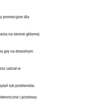
ty promocyjne dla
ania na stronie głównej
wia grę na dowolnym
zez udział w
 pytań lub problemów.
ektroniczne i przelewy