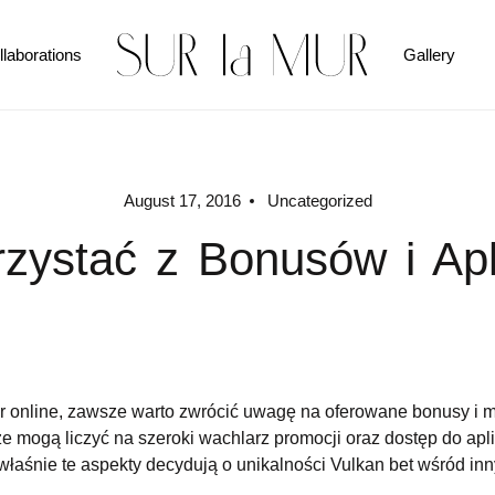
llaborations
Gallery
August 17, 2016
Uncategorized
zystać z Bonusów i Apl
er online, zawsze warto zwrócić uwagę na oferowane bonusy i 
ze mogą liczyć na szeroki wachlarz promocji oraz dostęp do apli
 właśnie te aspekty decydują o unikalności Vulkan bet wśród inn