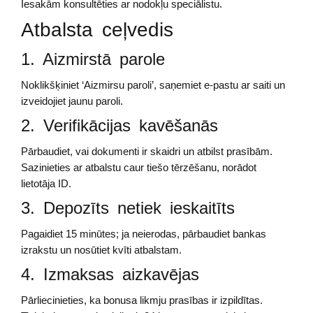
Iesakām konsultēties ar nodokļu speciālistu.
Atbalsta ceļvedis
1. Aizmirstā parole
Noklikšķiniet ‘Aizmirsu paroli’, saņemiet e-pastu ar saiti un
izveidojiet jaunu paroli.
2. Verifikācijas kavēšanās
Pārbaudiet, vai dokumenti ir skaidri un atbilst prasībām.
Sazinieties ar atbalstu caur tiešo tērzēšanu, norādot
lietotāja ID.
3. Depozīts netiek ieskaitīts
Pagaidiet 15 minūtes; ja neierodas, pārbaudiet bankas
izrakstu un nosūtiet kvīti atbalstam.
4. Izmaksas aizkavējas
Pārliecinieties, ka bonusa likmju prasības ir izpildītas.