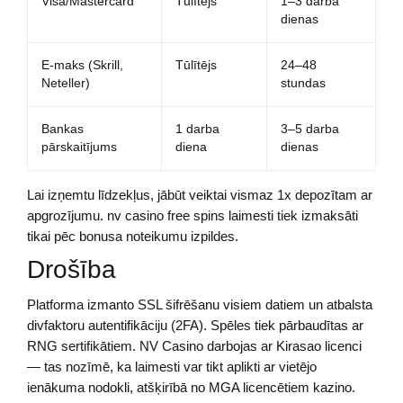
Visa/Mastercard
Tūlītējs
1–3 darba
dienas
E-maks (Skrill,
Tūlītējs
24–48
Neteller)
stundas
Bankas
1 darba
3–5 darba
pārskaitījums
diena
dienas
Lai izņemtu līdzekļus, jābūt veiktai vismaz 1x depozītam ar
apgrozījumu. nv casino free spins laimesti tiek izmaksāti
tikai pēc bonusa noteikumu izpildes.
Drošība
Platforma izmanto SSL šifrēšanu visiem datiem un atbalsta
divfaktoru autentifikāciju (2FA). Spēles tiek pārbaudītas ar
RNG sertifikātiem. NV Casino darbojas ar Kirasao licenci
— tas nozīmē, ka laimesti var tikt aplikti ar vietējo
ienākuma nodokli, atšķirībā no MGA licencētiem kazino.