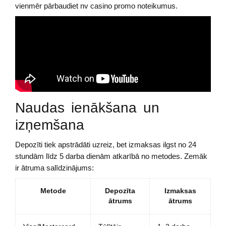
vienmēr pārbaudiet nv casino promo noteikumus.
Naudas ienākšana un
izņemšana
Depozīti tiek apstrādāti uzreiz, bet izmaksas ilgst no 24
stundām līdz 5 darba dienām atkarībā no metodes. Zemāk
ir ātruma salīdzinājums:
Metode
Depozīta
Izmaksas
ātrums
ātrums