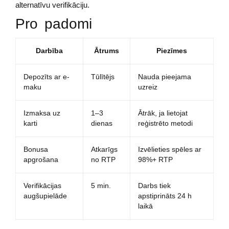
alternatīvu verifikāciju.
Pro padomi
Darbība
Ātrums
Piezīmes
Depozīts ar e-
Tūlītējs
Nauda pieejama
maku
uzreiz
Izmaksa uz
1–3
Ātrāk, ja lietojat
karti
dienas
reģistrēto metodi
Bonusa
Atkarīgs
Izvēlieties spēles ar
apgrošana
no RTP
98%+ RTP
Verifikācijas
5 min.
Darbs tiek
augšupielāde
apstiprināts 24 h
laikā