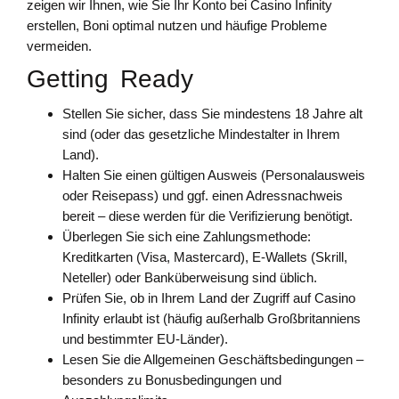
zeigen wir Ihnen, wie Sie Ihr Konto bei Casino Infinity
erstellen, Boni optimal nutzen und häufige Probleme
vermeiden.
Getting Ready
Stellen Sie sicher, dass Sie mindestens 18 Jahre alt
sind (oder das gesetzliche Mindestalter in Ihrem
Land).
Halten Sie einen gültigen Ausweis (Personalausweis
oder Reisepass) und ggf. einen Adressnachweis
bereit – diese werden für die Verifizierung benötigt.
Überlegen Sie sich eine Zahlungsmethode:
Kreditkarten (Visa, Mastercard), E-Wallets (Skrill,
Neteller) oder Banküberweisung sind üblich.
Prüfen Sie, ob in Ihrem Land der Zugriff auf Casino
Infinity erlaubt ist (häufig außerhalb Großbritanniens
und bestimmter EU-Länder).
Lesen Sie die Allgemeinen Geschäftsbedingungen –
besonders zu Bonusbedingungen und