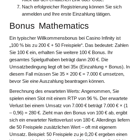
Nach erfolgreicher Registrierung können Sie sich
anmelden und Ihre erste Einzahlung tätigen.
Bonus Mathematics
Ein typischer Willkommensbonus bei Casino Infinity ist
„100 % bis zu 200 € + 50 Freispiele“. Das bedeutet: Zahlen
Sie 100 € ein, erhalten Sie weitere 100 € Bonus. Ihr
gesamtes Spielguthaben beträgt dann 200 €. Die
Umsatzbedingung liegt oft bei 35x (Einzahlung + Bonus). In
diesem Fall müssen Sie 35 × 200 € = 7.000 € umsetzen,
bevor Sie eine Auszahlung beantragen können.
Berechnung des erwarteten Werts: Angenommen, Sie
spielen einen Slot mit einem RTP von 96 %. Der erwartete
Verlust bei einem Umsatz von 7.000 € beträgt 7.000 € × (1
– 0,96) = 280 €. Zieht man den Bonus von 100 € ab, ergibt
sich ein erwarteter Nettoverlust von 180 €. Allerdings liefern
die 50 Freispiele zusätzlichen Wert – oft mit eigenem
Umsatz. Beispiel: 50 Freispiele zu je 0,20 € ergeben einen