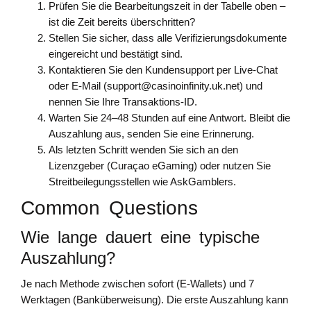
Prüfen Sie die Bearbeitungszeit in der Tabelle oben –
ist die Zeit bereits überschritten?
Stellen Sie sicher, dass alle Verifizierungsdokumente
eingereicht und bestätigt sind.
Kontaktieren Sie den Kundensupport per Live-Chat
oder E-Mail (support@casinoinfinity.uk.net) und
nennen Sie Ihre Transaktions-ID.
Warten Sie 24–48 Stunden auf eine Antwort. Bleibt die
Auszahlung aus, senden Sie eine Erinnerung.
Als letzten Schritt wenden Sie sich an den
Lizenzgeber (Curaçao eGaming) oder nutzen Sie
Streitbeilegungsstellen wie AskGamblers.
Common Questions
Wie lange dauert eine typische
Auszahlung?
Je nach Methode zwischen sofort (E-Wallets) und 7
Werktagen (Banküberweisung). Die erste Auszahlung kann