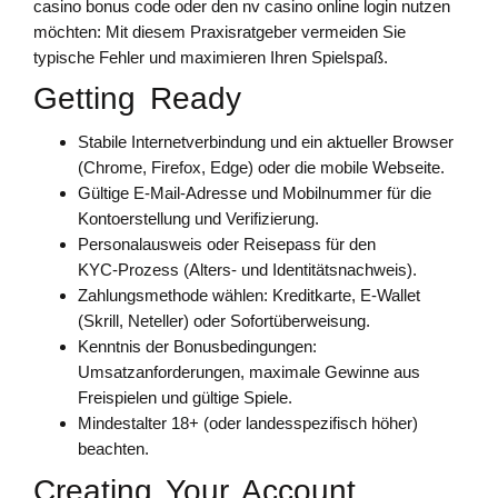
casino bonus code oder den nv casino online login nutzen
möchten: Mit diesem Praxisratgeber vermeiden Sie
typische Fehler und maximieren Ihren Spielspaß.
Getting Ready
Stabile Internetverbindung und ein aktueller Browser
(Chrome, Firefox, Edge) oder die mobile Webseite.
Gültige E‑Mail-Adresse und Mobilnummer für die
Kontoerstellung und Verifizierung.
Personalausweis oder Reisepass für den
KYC‑Prozess (Alters- und Identitätsnachweis).
Zahlungsmethode wählen: Kreditkarte, E‑Wallet
(Skrill, Neteller) oder Sofortüberweisung.
Kenntnis der Bonusbedingungen:
Umsatzanforderungen, maximale Gewinne aus
Freispielen und gültige Spiele.
Mindestalter 18+ (oder landesspezifisch höher)
beachten.
Creating Your Account