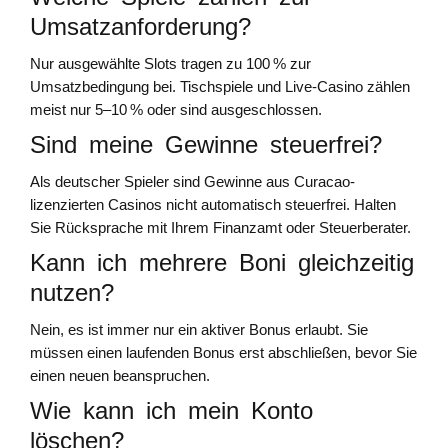
Umsatzanforderung?
Nur ausgewählte Slots tragen zu 100 % zur
Umsatzbedingung bei. Tischspiele und Live-Casino zählen
meist nur 5–10 % oder sind ausgeschlossen.
Sind meine Gewinne steuerfrei?
Als deutscher Spieler sind Gewinne aus Curacao-
lizenzierten Casinos nicht automatisch steuerfrei. Halten
Sie Rücksprache mit Ihrem Finanzamt oder Steuerberater.
Kann ich mehrere Boni gleichzeitig
nutzen?
Nein, es ist immer nur ein aktiver Bonus erlaubt. Sie
müssen einen laufenden Bonus erst abschließen, bevor Sie
einen neuen beanspruchen.
Wie kann ich mein Konto
löschen?