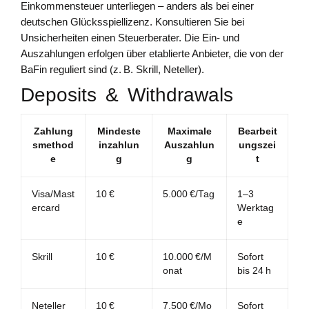
Einkommensteuer unterliegen – anders als bei einer
deutschen Glücksspiellizenz. Konsultieren Sie bei
Unsicherheiten einen Steuerberater. Die Ein- und
Auszahlungen erfolgen über etablierte Anbieter, die von der
BaFin reguliert sind (z. B. Skrill, Neteller).
Deposits & Withdrawals
Zahlung
Mindeste
Maximale
Bearbeit
smethod
inzahlun
Auszahlun
ungszei
e
g
g
t
Visa/Mast
10 €
5.000 €/Tag
1–3
ercard
Werktag
e
Skrill
10 €
10.000 €/M
Sofort
onat
bis 24 h
Neteller
10 €
7.500 €/Mo
Sofort