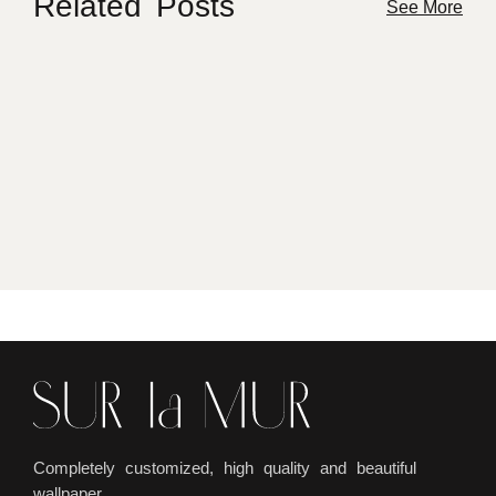
Related Posts
See More
Completely customized, high quality and beautiful
wallpaper.