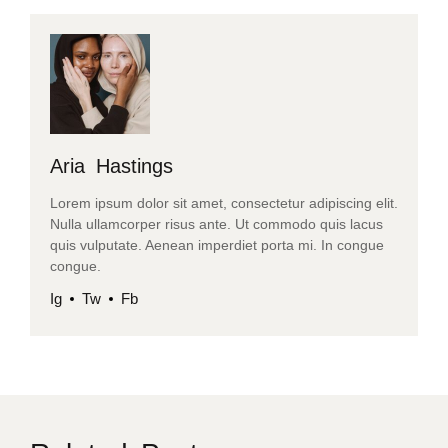
Aria Hastings
Lorem ipsum dolor sit amet, consectetur adipiscing elit.
Nulla ullamcorper risus ante. Ut commodo quis lacus
quis vulputate. Aenean imperdiet porta mi. In congue
congue.
Ig
Tw
Fb